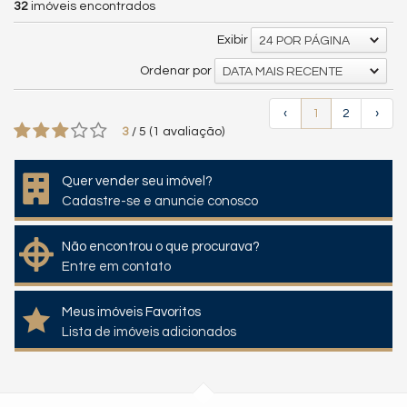
32
imóveis encontrados
Exibir
24 POR PÁGINA
Ordenar por
DATA MAIS RECENTE
‹
1
2
›
3
/
5
(
1
avaliação)
Quer vender seu imóvel?
Cadastre-se e anuncie conosco
Não encontrou o que procurava?
Entre em contato
Meus imóveis Favoritos
Lista de imóveis adicionados