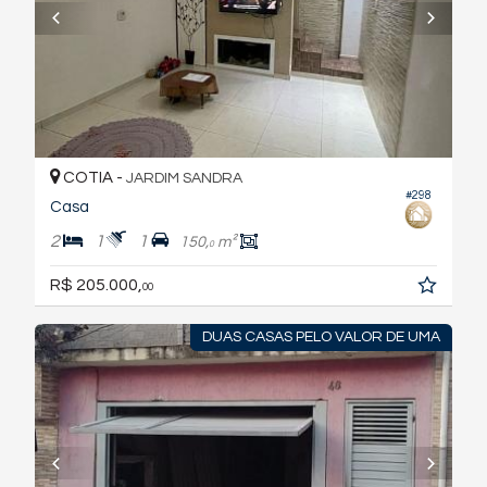
COTIA -
JARDIM SANDRA
#298
Casa
2
1
1
150,
m²
0
R$ 205.000,
00
DUAS CASAS PELO VALOR DE UMA