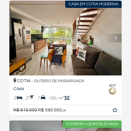
CASA EM COTIA MODERNA
COTIA -
OUTEIRO DE PASSÁRGADA
#251
Casa
2
2
1
120,
m²
0
R$ 615.000
R$ 590.000,
00
2 DORMS + QUINTAL E VAGA