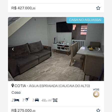
R$ 427.000,
00
CASA NO AGUASSAI
COTIA -
ÁGUA ESPRAIADA (CAUCAIA DO ALTO)
#196
Casa
2
1
1
49,
m²
0
R$ 275.000,
00