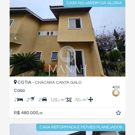
CASA NO JARDIM DA GLORIA
COTIA -
CHÁCARA CANTA GALO
#255
Casa
2
2
2
125,
m²
70,
m²
0
0
R$ 480.000,
00
CASA REFORMADA E MÓVIES PLANEJADOS