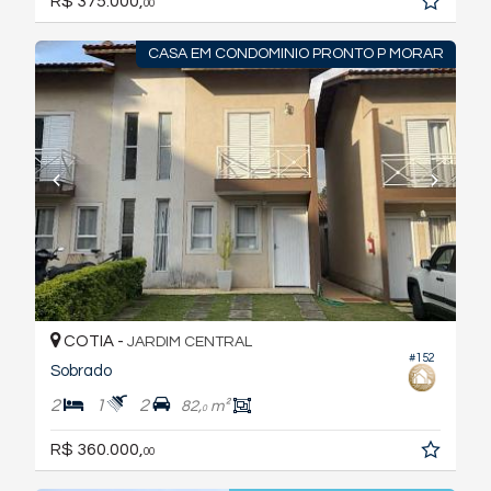
R$ 375.000,
00
CASA EM CONDOMINIO PRONTO P MORAR
COTIA -
JARDIM CENTRAL
#152
Sobrado
2
1
2
82,
m²
0
R$ 360.000,
00