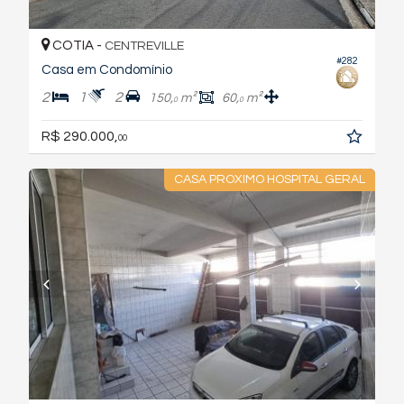
COTIA -
CENTREVILLE
#282
Casa em Condomínio
2
1
2
150,
m²
60,
m²
0
0
R$ 290.000,
00
CASA PROXIMO HOSPITAL GERAL