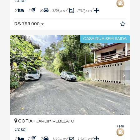
Casa
2
1
3
335,
m²
292,
m²
0
0
R$ 799.000,
00
CASA RUA SEM SAIDA
COTIA -
JARDIM REBELATO
#146
Casa
2
2
2
163,
m²
134,
m²
0
0