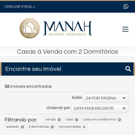
CRECI/SP 47632-J
Casas à Venda com 2 Dormitórios
Encontre seu Imóvel
32
imóveis encontrados
Exibir
24 POR PÁGINA
Ordenar por
DATA MAIS RECENTE
Filtrando por:
venda
casa
casa em condomínio
sobrado
2 dormitórios
remover todos