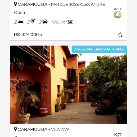
CARAPICUÍBA -
PARQUE JOSÉ ALEX ANDRÉ
#281
Casa
2
2
2
100,
m²
0
R$ 424.000,
00
CASA NA GRANJA VIANA
CARAPICUÍBA -
VILA DIVA
#277