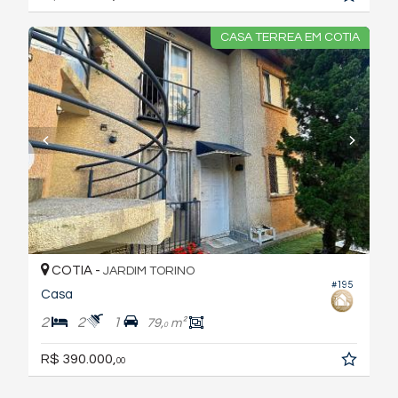
CASA TERREA EM COTIA
COTIA -
JARDIM TORINO
#195
Casa
2
2
1
79,
m²
0
R$ 390.000,
00