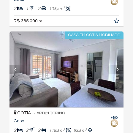
2
1
2
108,
m²
0
R$ 385.000,
00
CASA EM COTIA MOBILIADO
COTIA -
JARDIM TORINO
#190
Casa
2
2
2
119,
m²
63,
m²
8
5