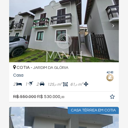
COTIA -
JARDIM DA GLÓRIA
#248
Casa
2
1
2
125,
m²
61,
m²
0
0
R$ 550.000
R$ 530.000,
00
CASA TÉRREA EM COTIA