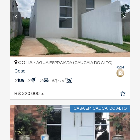
COTIA -
ÁGUA ESPRAIADA (CAUCAIA DO ALTO)
#224
Casa
2
2
2
60,
m²
0
R$ 320.000,
00
CASA EM CAUCAI DO ALTO