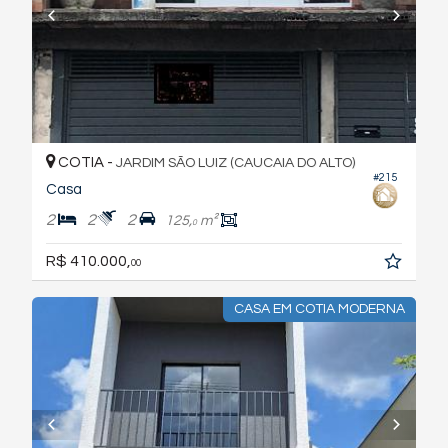
COTIA -
JARDIM SÃO LUIZ (CAUCAIA DO ALTO)
#215
Casa
2
2
2
125,
m²
0
R$ 410.000,
00
CASA EM COTIA MODERNA