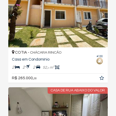
COTIA -
CHÁCARA RINCÃO
#130
Casa em Condomínio
2
2
2
52,
m²
0
R$ 265.000,
00
CASA DE RUA ABAIXO DO VALOR