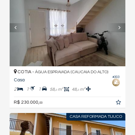
COTIA -
ÁGUA ESPRAIADA (CAUCAIA DO ALTO)
#303
Casa
2
1
1
58,
m²
48,
m²
0
0
R$ 230.000,
00
CASA REFORMADA TIJUCO