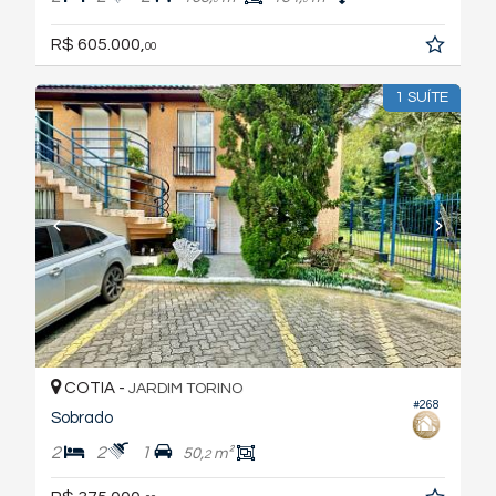
R$ 605.000,
00
1 SUÍTE
COTIA -
JARDIM TORINO
#268
Sobrado
2
2
1
50,
m²
2