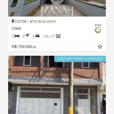
COTIA -
SÍTIO BOA VISTA
#193
Casa
2
2
4
125,
m²
0
R$ 750.000,
00
CASA EM ITAPEVI COMPLETA