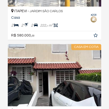
ITAPEVI -
JARDIM SÃO CARLOS
#208
Casa
2
2
2
222,
m²
0
R$ 580.000,
00
CASA EM COTIA