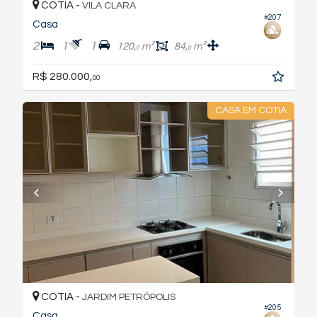
COTIA -
VILA CLARA
#207
Casa
2
1
1
120,
m²
84,
m²
0
0
R$ 280.000,
00
CASA EM COTIA
COTIA -
JARDIM PETRÓPOLIS
#205
Casa