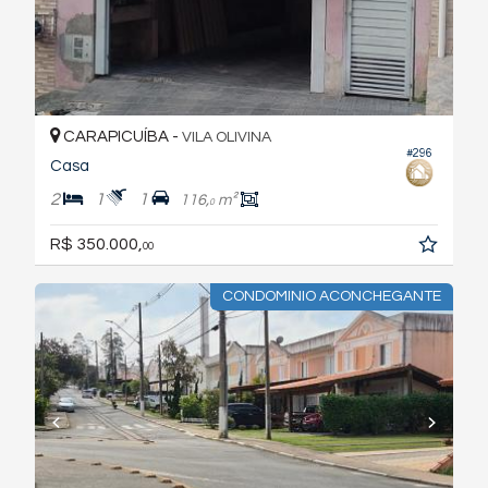
CARAPICUÍBA -
VILA OLIVINA
#296
Casa
2
1
1
116,
m²
0
R$ 350.000,
00
CONDOMINIO ACONCHEGANTE