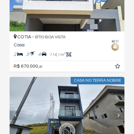
COTIA -
SÍTIO BOA VISTA
#211
Casa
2
3
4
114,
m²
7
R$ 670.000,
00
CASA NO TERRA NOBRE