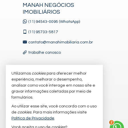
MANAH NEGÓCIOS
IMOBILIÁRIOS
(11) 94543-0095 (WhatsApp)
(11)
95733-5817
contato@manahimobiliaria.com.br
trabalhe conosco
Utilizamos
cookies
para oferecer melhor
VEJA MAIS
experiência, melhorar o desempenho,
receba nosso newsletter
analisar como você interage em nosso site e
gravar informações coletadas por meio de
cadastre seu imóvel
formulários.
imóveis favoritos
Ao utilizar esse site, você concorda com o uso
de
cookies
. Para mais informações visite
mapa de imóveis
Política de Privacidade
.
3
Você aceita o uso de
cookies
?