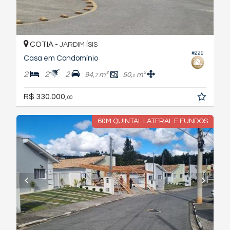
COTIA -
JARDIM ÍSIS
#229
Casa em Condomínio
2
2
2
94,
m²
50,
m²
7
0
R$ 330.000,
00
60M QUINTAL LATERAL E FUNDOS