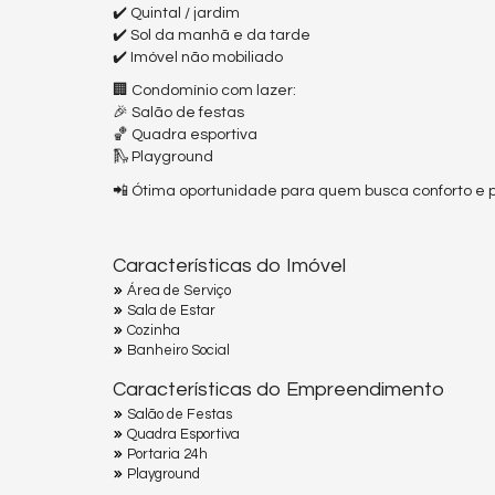
✔️ Quintal / jardim
✔️ Sol da manhã e da tarde
✔️ Imóvel não mobiliado
🏢 Condomínio com lazer:
🎉 Salão de festas
🏀 Quadra esportiva
🛝 Playground
📲 Ótima oportunidade para quem busca conforto e p
Características do Imóvel
Área de Serviço
Sala de Estar
Cozinha
Banheiro Social
Características do Empreendimento
Salão de Festas
Quadra Esportiva
Portaria 24h
Playground