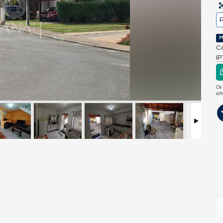
R
M
Co
I
Os
al