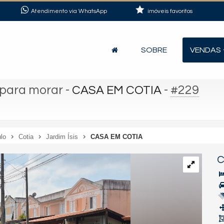
Atendimento via WhatsApp
imóveis favoritos
SOBRE
VENDAS
 para morar
-
-
#229
CASA EM COTIA
lo
Cotia
Jardim Ísis
CASA EM COTIA
C