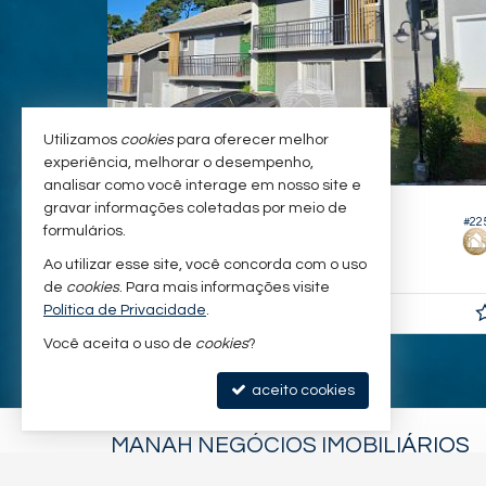
Utilizamos
cookies
para oferecer melhor
experiência, melhorar o desempenho,
analisar como você interage em nosso site e
COTIA -
CHÁCARA ONDAS VERDES
gravar informações coletadas por meio de
#164
#22
formulários.
Casa em Condomínio
Ao utilizar esse site, você concorda com o uso
3
2
3
89,
m²
0
de
cookies
. Para mais informações visite
Política de Privacidade
.
R$ 649.900,
00
Você aceita o uso de
cookies
?
aceito cookies
MANAH NEGÓCIOS IMOBILIÁRIOS
(11) 94543-0095 (WhatsApp)