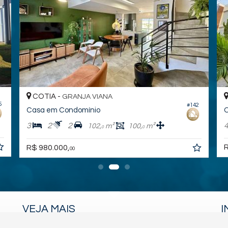
COTIA -
GRANJA VIANA
5
#142
Casa em Condomínio
C
3
2
2
102,
m²
100,
m²
0
0
R
R$ 980.000,
00
VEJA MAIS
I
receba nosso newsletter