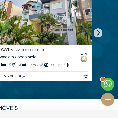
COTIA -
JANDIRA
JARDIM COLIBRI
#279
asa em Condomínio
Casa em 
4
5
4
4
4
380,
m²
297,
m²
3
0
2
$ 2.200.000,
R$ 3.830.
00
MÓVEIS
lançamentos