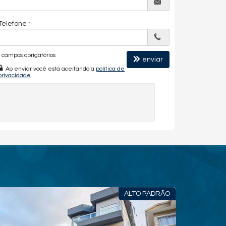
Telefone
campos obrigatórios
enviar
Ao enviar você está aceitando a
política de
privacidade
.
ALTO PADRÃO