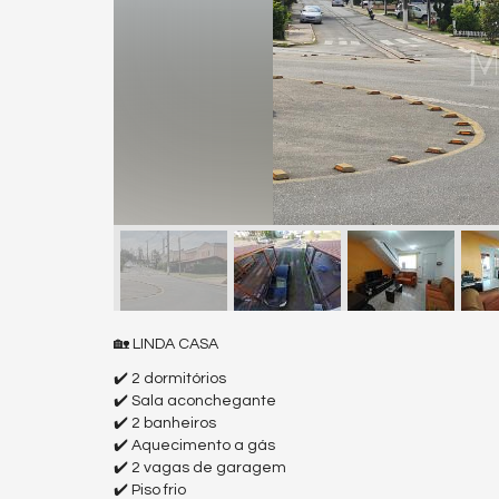
🏡 LINDA CASA
✔️ 2 dormitórios
✔️ Sala aconchegante
✔️ 2 banheiros
✔️ Aquecimento a gás
✔️ 2 vagas de garagem
✔️ Piso frio