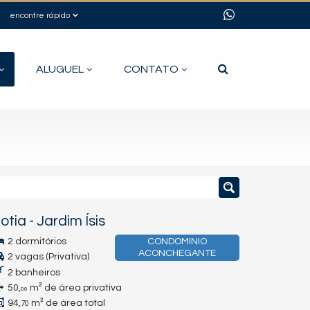
encontre rápido
ALUGUEL
CONTATO
otia
-
Jardim Ísis
2 dormitórios
CONDOMINIO
ACONCHEGANTE
2 vagas (Privativa)
2 banheiros
50,
m² de área privativa
00
94,
m² de área total
70