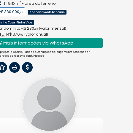
119,
m² - área do terreno
50
$ 330.000,
financiamento bancário
00
inha Casa Minha Vida
ndomínio: R$ 230,
(valor mensal)
00
PTU
: R$ 876,
(valor anual)
00
Mais Informações via WhatsApp
 preços, disponibilidades e condições de pagamento poderão ser
terados sem prévia comunicação.