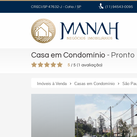
CRECI/SP 47632-J
- Cotia /
SP
(11)
94543-0095
Casa em Condomínio
- Pronto
5
/
5
(
1
avaliação)
Imóveis à Venda
Casas em Condomínio
São Pau