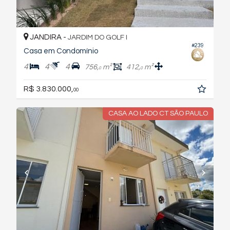
JANDIRA -
JARDIM DO GOLF I
#239
Casa em Condomínio
4
4
4
756,
m²
412,
m²
0
0
R$ 3.830.000,
00
CASA AO LADO CT SÃO PAULO