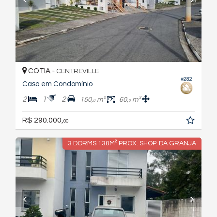
COTIA -
CENTREVILLE
#282
Casa em Condomínio
2
1
2
150,
m²
60,
m²
0
0
R$ 290.000,
00
3 DORMS 130M² PROX. SHOP. DA GRANJA