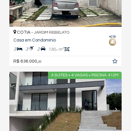
COTIA -
JARDIM REBELATO
#256
Casa em Condomínio
3
3
2
130,
m²
0
R$ 636.000,
00
4 SUITES + 4 VAGAS + PISCINA. 412M