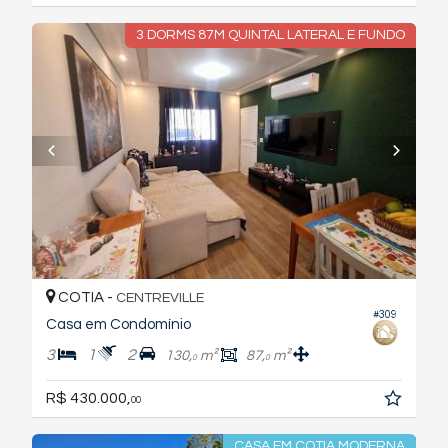
3 DORMS 87M QUINTAL LATERAL E FUNDO
COTIA -
CENTREVILLE
#309
Casa em Condomínio
3
1
2
130,
m²
87,
m²
0
0
R$ 430.000,
00
CASA EM COTIA MODERNA