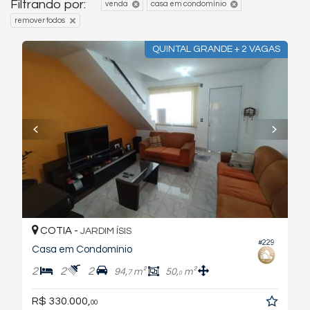
Filtrando por:
venda
casa em condomínio
remover todos
QUINTAL GRANDE + 2 VAGAS
COTIA -
JARDIM ÍSIS
#229
Casa em Condomínio
2
2
2
94,
m²
50,
m²
7
0
R$ 330.000,
00