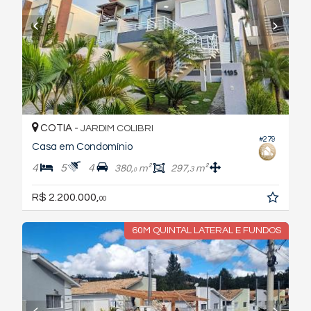
COTIA -
JARDIM COLIBRI
#279
Casa em Condomínio
4
5
4
380,
m²
297,
m²
3
0
R$ 2.200.000,
00
60M QUINTAL LATERAL E FUNDOS