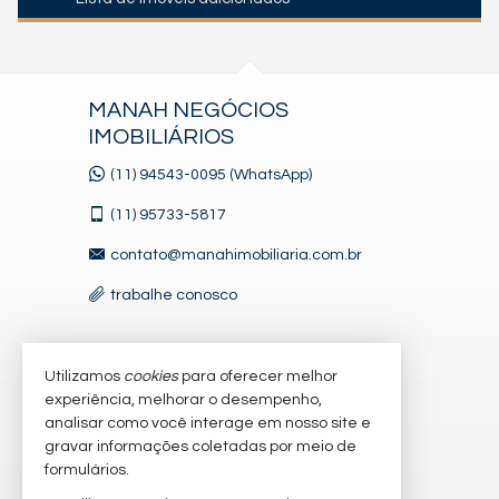
MANAH NEGÓCIOS
IMOBILIÁRIOS
(11) 94543-0095 (WhatsApp)
(11)
95733-5817
contato@manahimobiliaria.com.br
trabalhe conosco
Utilizamos
cookies
para oferecer melhor
VEJA MAIS
experiência, melhorar o desempenho,
receba nosso newsletter
analisar como você interage em nosso site e
gravar informações coletadas por meio de
cadastre seu imóvel
formulários.