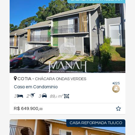
COTIA -
CHÁCARA ONDAS VERDES
#225
Casa em Condomínio
3
2
3
89,
m²
0
R$ 649.900,
00
CASA REFORMADA TIJUCO