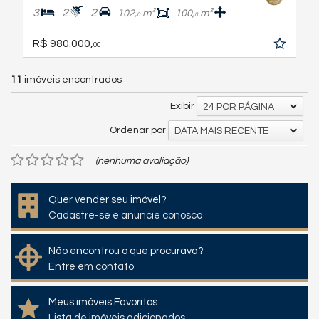
3
2
2
102,
m²
100,
m²
0
0
R$ 980.000,
00
11
imóveis encontrados
Exibir
24 POR PÁGINA
Ordenar por
DATA MAIS RECENTE
(nenhuma avaliação)
Quer vender seu imóvel?
Cadastre-se e anuncie conosco
Não encontrou o que procurava?
Entre em contato
Meus imóveis Favoritos
Lista de imóveis adicionados