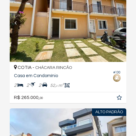
COTIA -
CHÁCARA RINCÃO
#130
Casa em Condomínio
2
2
2
52,
m²
0
R$ 265.000,
00
ALTO PADRÃO