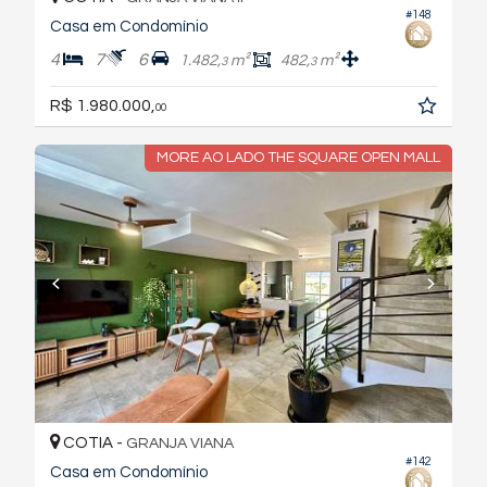
#148
Casa em Condomínio
4
7
6
1.482,
m²
482,
m²
3
3
R$ 1.980.000,
00
MORE AO LADO THE SQUARE OPEN MALL
COTIA -
GRANJA VIANA
#142
Casa em Condomínio