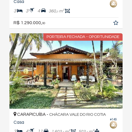
Casa
3
3
4
360,
m²
0
R$ 1.290.000,
00
PORTEIRA FECHADA - OPORTUNIDADE
CARAPICUÍBA -
CHÁCARA VALE DO RIO COTIA
#149
Casa
3
4
11
1.603,
m²
503,
m²