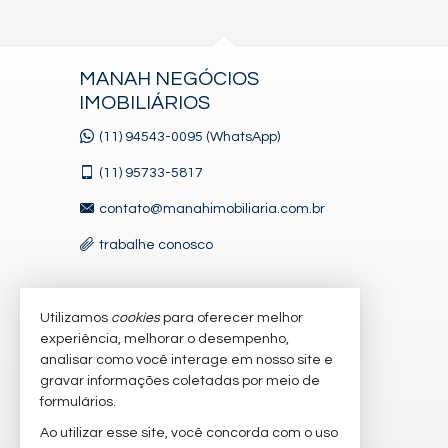
MANAH NEGÓCIOS
IMOBILIÁRIOS
(11) 94543-0095 (WhatsApp)
(11)
95733-5817
contato@manahimobiliaria.com.br
trabalhe conosco
Utilizamos
cookies
para oferecer melhor
VEJA MAIS
experiência, melhorar o desempenho,
receba nosso newsletter
analisar como você interage em nosso site e
gravar informações coletadas por meio de
cadastre seu imóvel
formulários.
imóveis favoritos
Ao utilizar esse site, você concorda com o uso