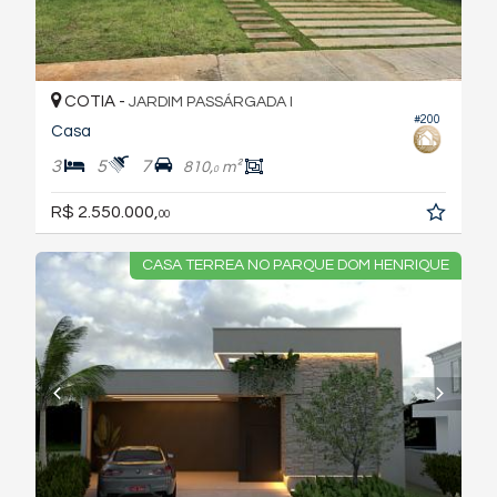
COTIA -
JARDIM PASSÁRGADA I
#200
Casa
3
5
7
810,
m²
0
R$ 2.550.000,
00
CASA TERREA NO PARQUE DOM HENRIQUE