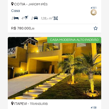
COTIA -
JARDIM IPÊS
#191
Casa
3
4
2
128,
m²
0
R$ 780.000,
00
CASA MODERNA ALTO PADRÃO
ITAPEVI -
TRANSURB
#158