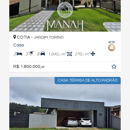
COTIA -
JARDIM TORINO
#250
Casa
3
3
8
1.040,
m²
270,
m²
0
0
R$ 1.800.000,
00
CASA TÉRREA DE ALTO PADRÃO