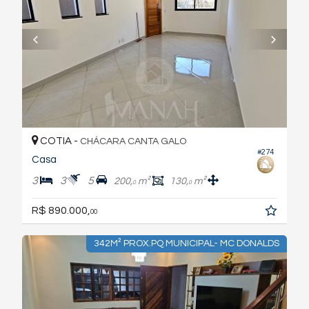
COTIA -
CHÁCARA CANTA GALO
#274
Casa
3
3
5
200,
m²
130,
m²
0
0
R$ 890.000,
00
342M² PROX.PQ MUNICIPAL- MC DONALDS