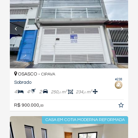
OSASCO -
CIPAVA
#238
Sobrado
4
4
2
250,
m²
234,
m²
0
0
R$ 900.000,
00
CASA EM COTIA MODERNA REFORMADA