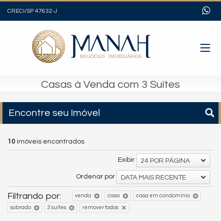
CRECI/SP 47632-J
Casas à Venda com 3 Suítes
Encontre seu Imóvel
10
imóveis encontrados
Exibir
24 POR PÁGINA
Ordenar por
DATA MAIS RECENTE
Filtrando por:
venda
casa
casa em condomínio
sobrado
3 suítes
remover todos