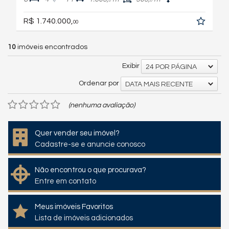
0
0
R$ 1.740.000,
00
10
imóveis encontrados
Exibir
24 POR PÁGINA
Ordenar por
DATA MAIS RECENTE
(nenhuma avaliação)
Quer vender seu imóvel?
Cadastre-se e anuncie conosco
Não encontrou o que procurava?
Entre em contato
Meus imóveis Favoritos
Lista de imóveis adicionados