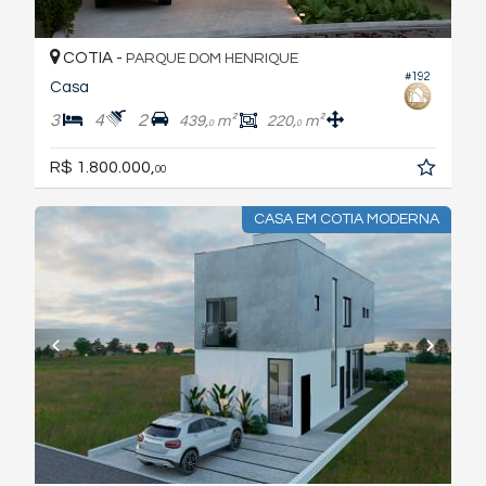
COTIA -
PARQUE DOM HENRIQUE
#192
Casa
3
4
2
439,
m²
220,
m²
0
0
R$ 1.800.000,
00
CASA EM COTIA MODERNA