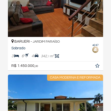
BARUERI -
JARDIM PARAÍSO
#247
Sobrado
3
6
4
342,
m²
1
R$ 1.450.000,
00
CASA MODERNA E REFORMADA