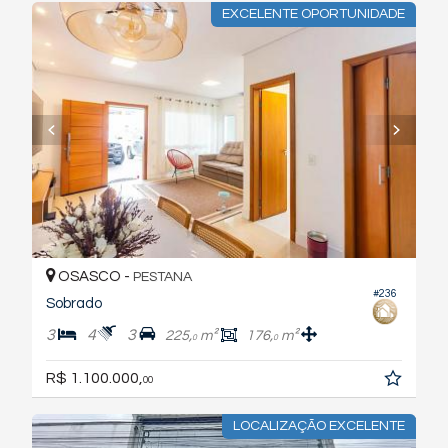
EXCELENTE OPORTUNIDADE
OSASCO -
PESTANA
#236
Sobrado
3
4
3
225,
m²
176,
m²
0
0
R$ 1.100.000,
00
LOCALIZAÇÃO EXCELENTE