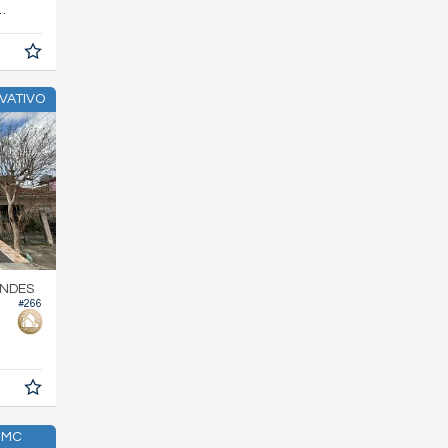
96,
m²
5
VATIVO
ONDES
#266
 MC