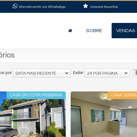
Atendimento via WhatsApp
imóveis favoritos
SOBRE
VENDAS
órios
ar por
Exibir
DATA MAIS RECENTE
24 POR PÁGINA
CASA EM COTIA MODERNA
CASA TERRE