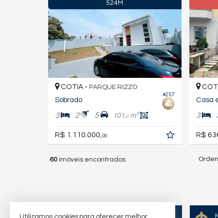
524M
COTIA -
COTI
PARQUE RIZZO
#257
Sobrado
Casa 
3
2
5
3
101,
m²
0
R$ 1.110.000,
R$ 63
00
Orden
60
imóveis encontrados
Quer vender seu imóvel?
Utilizamos
cookies
para oferecer melhor