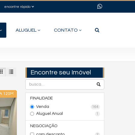
encontre rápido
ALUGUEL
CONTATO
Encontre seu Imóvel
A 120M
FINALIDADE
Venda
164
Aluguel Anual
1
NEGOCIAÇÃO
com desconto
2