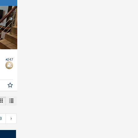
#247
3
›