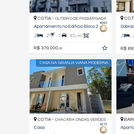
COTIA -
COTI
OUTEIRO DE PASSÁRGADA
#283
Apartamento no Edifício Bloco 2
Sobra
3
2
1
3
57,
m²
0
R$ 370.000,
R$ 89
00
CASA NA GRANJA VIANA MODERNA
COTIA -
BARU
CHÁCARA ONDAS VERDES
#273
Casa
Apart