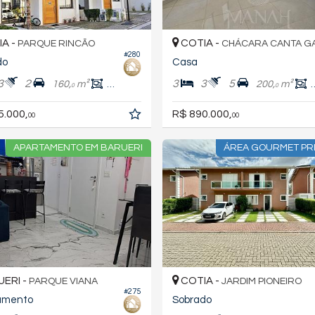
A -
COTIA -
PARQUE RINCÃO
CHÁCARA CANTA G
#280
do
Casa
3
2
3
3
5
160,
m²
150,
m²
200,
m²
0
0
0
5.000,
R$ 890.000,
00
00
APARTAMENTO EM BARUERI
ÁREA GOURMET PRI
ERI -
COTIA -
PARQUE VIANA
JARDIM PIONEIRO
#275
amento
Sobrado