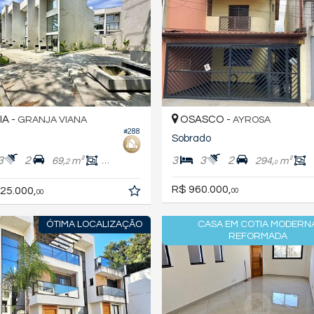
A -
OSASCO -
GRANJA VIANA
AYROSA
#288
Sobrado
3
2
3
3
2
69,
m²
169,
m²
294,
m²
2
0
0
R$ 960.000,
25.000,
00
00
ÓTIMA LOCALIZAÇÃO
CASA EM COTIA MODERN
REFORMADA