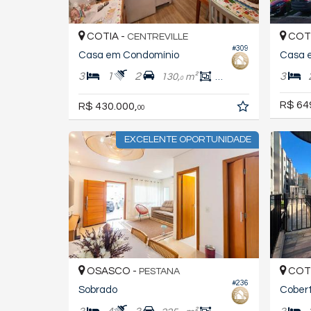
COTIA -
COTI
CENTREVILLE
#309
Casa em Condomínio
Casa 
3
1
2
3
130,
m²
87,
m²
0
0
R$ 64
R$ 430.000,
00
EXCELENTE OPORTUNIDADE
OSASCO -
COTI
PESTANA
#236
Sobrado
Cobert