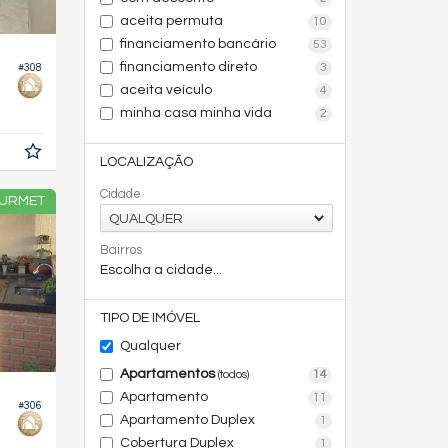
aceita permuta
10
financiamento bancário
53
financiamento direto
3
#308
aceita veículo
4
minha casa minha vida
2
LOCALIZAÇÃO
Cidade
OURMET
QUALQUER
Bairros
Escolha a cidade...
TIPO DE IMÓVEL
Qualquer
Apartamentos
14
(todos)
Apartamento
11
#306
Apartamento Duplex
1
Cobertura Duplex
1