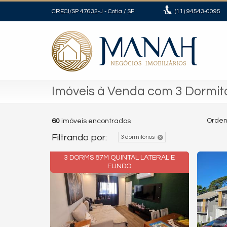
CRECI/SP 47632-J
- Cotia /
SP
(11)
94543-0095
Imóveis à Venda com 3 Dormit
Orden
60
imóveis encontrados
Filtrando por:
3 dormitórios
3 DORMS 87M QUINTAL LATERAL E
FUNDO