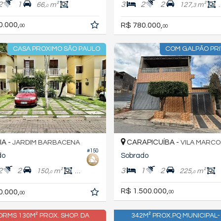
2
1
3
2
2
66,
m²
127,
m²
3
0
0.000,
R$ 780.000,
00
00
CASA PROXIMO SÃO PAULO
COM GALPÃO PRI
A -
CARAPICUÍBA -
JARDIM BARBACENA
VILA MARC
#150
do
Sobrado
2
2
3
1
2
150,
m²
80,
m²
225,
m²
0
0
0
R$ 1.500.000,
0.000,
00
00
ORMS 130M² PROX. SHOP. DA
342M² PROX.PQ MUNICIPAL-