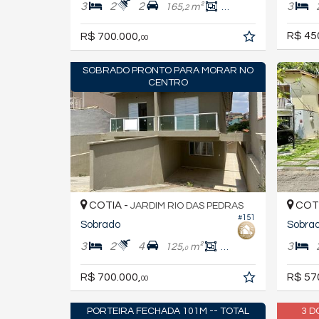
3
2
2
3
165,
m²
105,
m²
2
2
R$ 45
R$ 700.000,
00
SOBRADO PRONTO PARA MORAR NO
CENTRO
COTIA -
COTI
JARDIM RIO DAS PEDRAS
#151
Sobrado
Sobra
3
2
4
3
125,
m²
119,
m²
0
0
R$ 700.000,
R$ 57
00
PORTEIRA FECHADA 101M -- TOTAL
3 D