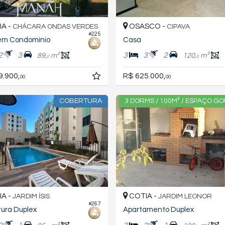
A -
OSASCO -
CHÁCARA ONDAS VERDES
CIPAVA
#225
em Condomínio
Casa
2
3
3
3
2
89,
m²
120,
m²
0
0
9.900,
R$ 625.000,
00
00
COBERTURA
3 DORMS / 100M² / ESPAÇO G
A -
COTIA -
JARDIM ÍSIS
JARDIM LEONOR
#267
ura Duplex
Apartamento Duplex