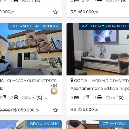
2
1
3
2
1
95,
m²
100,
m²
0
0
0.000,
R$ 450.000,
00
00
SOBRADO ESPETACULAR
APÊ 3 DORMS ABAIXO DO
A -
COTIA -
CHÁCARA ONDAS VERDES
JARDIM RIO DAS PE
#302
do
Apartamento no Edifício Tulip
3
2
3
1
1
100,
m²
78,
m²
70,
m²
0
0
0
R$ 235.000,
0.000
R$ 850.000,
00
00
GRANJA VIANA
ÓTIMA LOCAL