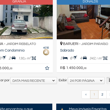
GRANJA
DONALDS
A -
BARUERI -
JARDIM REBELATO
JARDIM PARAÍSO
#256
em Condomínio
Sobrado
3
2
3
6
4
130,
m²
342,
m²
1
0
R$ 1.450.000,
6.000,
00
00
ar por
Exibir
DATA MAIS RECENTE
24 POR PÁGINA
‹
1
2
Não encontrou o que
Meus imóveis Favoritos