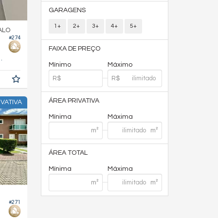
GARAGENS
1+
2+
3+
4+
5+
ALO
#274
FAIXA DE PREÇO
130,
m²
0
Mínimo
Máximo
ÁREA PRIVATIVA
VATIVA
Mínima
Máxima
ÁREA TOTAL
Mínima
Máxima
#271