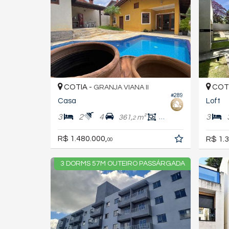
COTIA -
COTI
GRANJA VIANA II
#289
Casa
Loft
3
2
4
3
361,
m²
219,
m²
2
3
R$ 1.480.000,
R$ 1.3
00
3 DORMS 57M OUTEIRO PASSÁRGADA