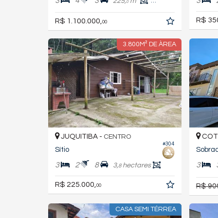
3
4
3
3
225,
m²
176,
m²
0
0
R$ 35
R$ 1.100.000,
00
3.800M² DE ÀREA
JUQUITIBA -
COTI
CENTRO
#304
Sítio
Sobra
3
2
8
3
3,
hectares
8
R$ 225.000,
R$ 90
00
CASA SEMI TÉRREA