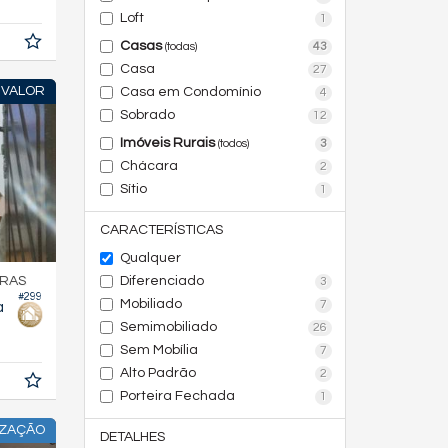
Loft
1
Casas
43
(todas)
Casa
27
 VALOR
Casa em Condomínio
4
Sobrado
12
Imóveis Rurais
3
(todos)
Chácara
2
Sítio
1
CARACTERÍSTICAS
Qualquer
Diferenciado
DRAS
3
#299
Mobiliado
7
a
Semimobiliado
26
Sem Mobília
7
Alto Padrão
2
Porteira Fechada
1
IZAÇÃO
DETALHES