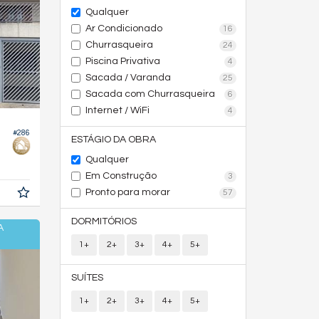
Qualquer
Ar Condicionado
16
Churrasqueira
24
Piscina Privativa
4
Sacada / Varanda
25
Sacada com Churrasqueira
6
Internet / WiFi
4
#286
ESTÁGIO DA OBRA
Qualquer
Em Construção
3
Pronto para morar
57
DORMITÓRIOS
A
1+
2+
3+
4+
5+
SUÍTES
1+
2+
3+
4+
5+