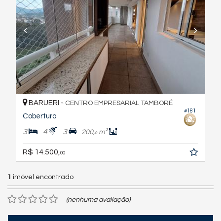
BARUERI -
CENTRO EMPRESARIAL TAMBORÉ
#181
Cobertura
3
4
3
200,
m²
0
R$ 14.500,
00
1
imóvel encontrado
(nenhuma avaliação)