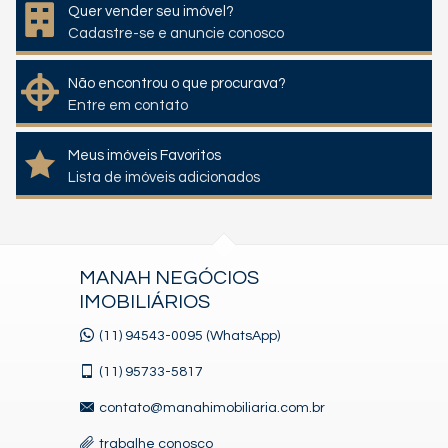
Quer vender seu imóvel?
Cadastre-se e anuncie conosco
Não encontrou o que procurava?
Entre em contato
Meus imóveis Favoritos
Lista de imóveis adicionados
MANAH NEGÓCIOS
IMOBILIÁRIOS
(11) 94543-0095 (WhatsApp)
(11)
95733-5817
contato@manahimobiliaria.com.br
trabalhe conosco