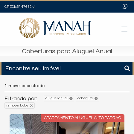
CRECI/SP 47632-J
Coberturas para Aluguel Anual
Encontre seu Imóvel
1
imóvel encontrado
Filtrando por:
aluguel anual
cobertura
remover todos
APARTAMENTO ALUGUEL ALTO PADRÃO