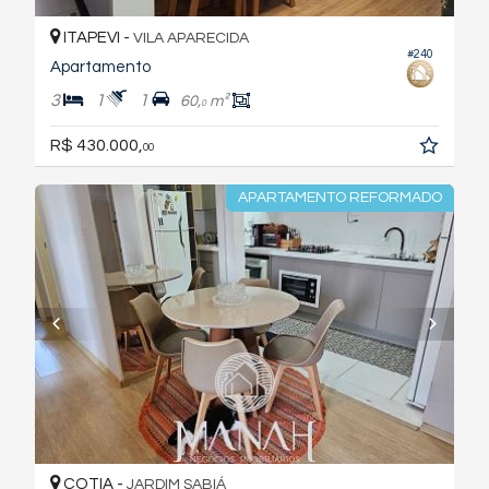
ITAPEVI -
VILA APARECIDA
#240
Apartamento
3
1
1
60,
m²
0
R$ 430.000,
00
APARTAMENTO REFORMADO
COTIA -
JARDIM SABIÁ