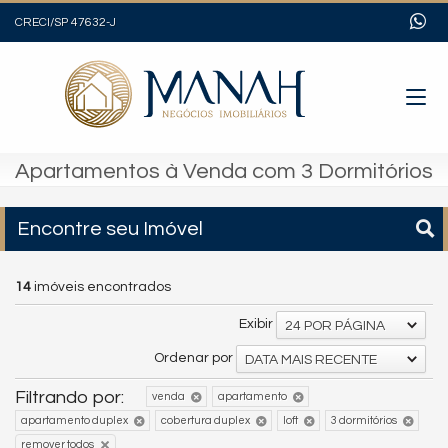
CRECI/SP 47632-J
Apartamentos à Venda com 3 Dormitórios
Encontre seu Imóvel
14
imóveis encontrados
Exibir
24 POR PÁGINA
Ordenar por
DATA MAIS RECENTE
Filtrando por:
venda
apartamento
apartamento duplex
cobertura duplex
loft
3 dormitórios
remover todos