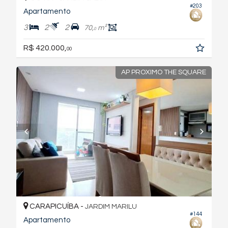
#203
Apartamento
3
2
2
70,
m²
0
R$ 420.000,
00
AP PROXIMO THE SQUARE
CARAPICUÍBA -
JARDIM MARILU
#144
Apartamento