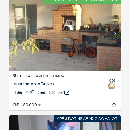
COTIA -
JARDIM LEONOR
#306
Apartamento Duplex
3
2
1
100,
m²
0
R$ 450.000,
00
APÊ 3 DORMS ABAIXO DO VALOR