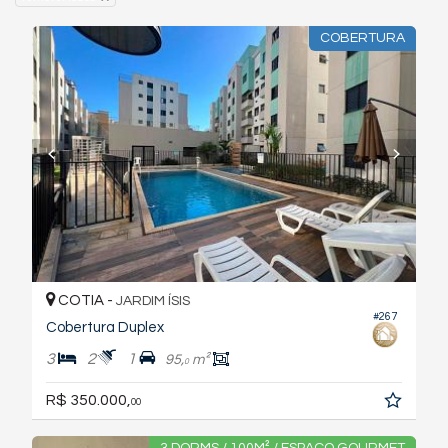
COBERTURA
COTIA -
JARDIM ÍSIS
#267
Cobertura Duplex
3
2
1
95,
m²
0
R$ 350.000,
00
3 DORMS / 100M² / ESPAÇO GOURMET