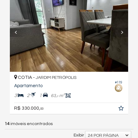
COTIA -
JARDIM PETRÓPOLIS
#119
Apartamento
3
2
1
63,
m²
0
R$ 330.000,
00
14
imóveis encontrados
Exibir
24 POR PÁGINA