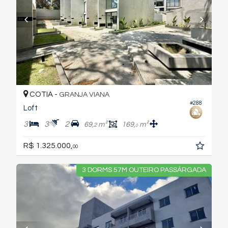
COTIA -
GRANJA VIANA
#288
Loft
3
3
2
69,
m²
169,
m²
2
0
R$ 1.325.000,
00
3 DORMS 57M OUTEIRO PASSÁRGADA