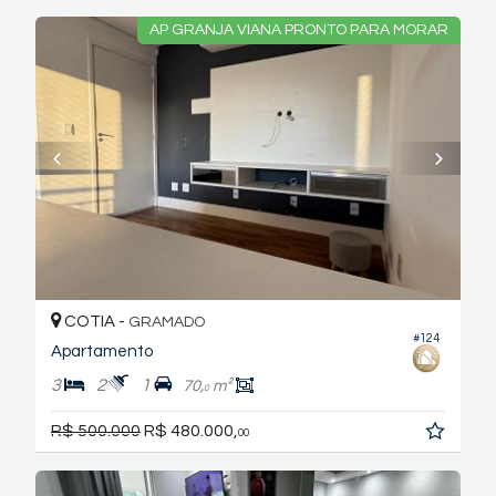
AP GRANJA VIANA PRONTO PARA MORAR
COTIA -
GRAMADO
#124
Apartamento
3
2
1
70,
m²
0
R$ 500.000
R$ 480.000,
00