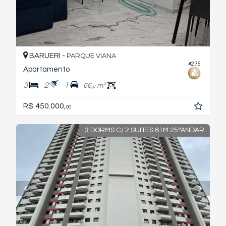
BARUERI -
PARQUE VIANA
#275
Apartamento
3
2
1
66,
m²
0
R$ 450.000,
00
3 DORMS C/ 2 SUITES 81M 25°ANDAR