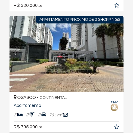
R$ 320.000,
00
APARTAMENTO PROXIMO DE 2 SHOPPINGS
OSASCO -
CONTINENTAL
#132
Apartamento
3
2
2
70,
m²
0
R$ 795.000,
00