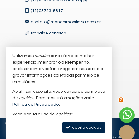
(11)
95733-5817
contato@manahimobiliaria.com.br
trabalhe conosco
Utilizamos
cookies
para oferecer melhor
VEJA MAIS
experiência, melhorar o desempenho,
receba nosso newsletter
analisar como você interage em nosso site e
gravar informações coletadas por meio de
cadastre seu imóvel
formulários.
imóveis favoritos
Ao utilizar esse site, você concorda com o uso
de
cookies
. Para mais informações visite
mapa de imóveis
Política de Privacidade
.
2
Você aceita o uso de
cookies
?
©
2026
CRECI/SP 47632-J
Política de Privacidade
aceito cookies
Site para imobiliárias
: Castel Digital