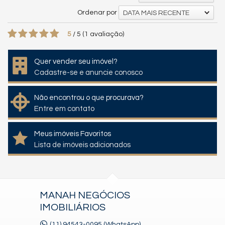
Ordenar por
DATA MAIS RECENTE
5
/
5
(
1
avaliação)
Quer vender seu imóvel?
Cadastre-se e anuncie conosco
Não encontrou o que procurava?
Entre em contato
Meus imóveis Favoritos
Lista de imóveis adicionados
MANAH NEGÓCIOS
IMOBILIÁRIOS
(11) 94543-0095 (WhatsApp)