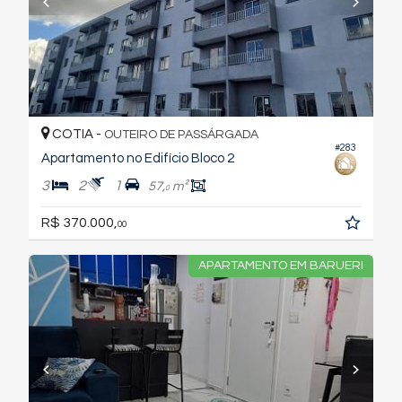
COTIA -
OUTEIRO DE PASSÁRGADA
#283
Apartamento no Edifício Bloco 2
3
2
1
57,
m²
0
R$ 370.000,
00
APARTAMENTO EM BARUERI