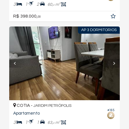
3
1
2
60,
m²
0
R$ 398.000,
00
AP 3 DORMITORIOS
COTIA -
JARDIM PETRÓPOLIS
#165
Apartamento
3
1
1
63,
m²
0