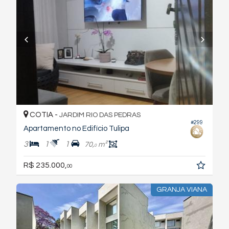
COTIA -
JARDIM RIO DAS PEDRAS
#299
Apartamento no Edifício Tulipa
3
1
1
70,
m²
0
R$ 235.000,
00
GRANJA VIANA