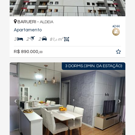
BARUERI -
ALDEIA
#244
Apartamento
3
2
2
81,
m²
0
R$ 890.000,
00
3 DORMS.(3MIN. DA ESTAÇÃO)