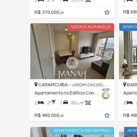
57,
m²
0
R$ 69
R$ 370.000,
00
VISTA P/ ALPHAVILLE
APART
CARAPICUÍBA -
BARU
JARDIM DAS BELEZAS
#228
Apartamento no Edifício Condominio Square Carapicuiba
Apart
2
2
1
2
60,
m²
0
R$ 460.000,
R$ 48
00
APARTAMENTO REFORMADO
APA