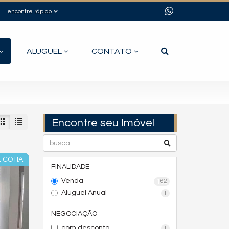
encontre rápido
ALUGUEL
CONTATO
Encontre seu Imóvel
 COTIA
FINALIDADE
Venda
162
Aluguel Anual
1
NEGOCIAÇÃO
com desconto
1