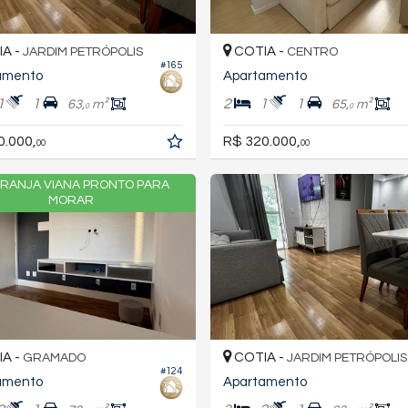
A -
COTIA -
JARDIM PETRÓPOLIS
CENTRO
#165
amento
Apartamento
1
1
2
1
1
63,
m²
65,
m²
0
0
0.000,
R$ 320.000,
00
00
GRANJA VIANA PRONTO PARA
MORAR
A -
COTIA -
GRAMADO
JARDIM PETRÓPOLIS
#124
amento
Apartamento