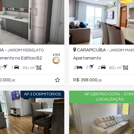
A -
CARAPICUÍBA -
JARDIM REBELATO
JARDIM MAR
#184
mento no Edifício B2
Apartamento
2
1
3
1
2
54,
m²
60,
m²
0
0
0.000,
R$ 398.000,
00
00
AP 3 DORMITORIOS
AP CENTRO COTIA - OTIM
LOCALIZAÇÃO