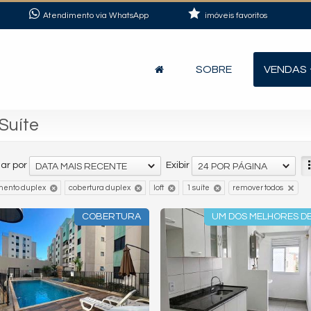
Atendimento via WhatsApp
imóveis favoritos
SOBRE
VENDAS
Suíte
ar por
Exibir
DATA MAIS RECENTE
24 POR PÁGINA
mento duplex
cobertura duplex
loft
1 suíte
remover todos
COBERTURA
UM DOS MELHORES DE