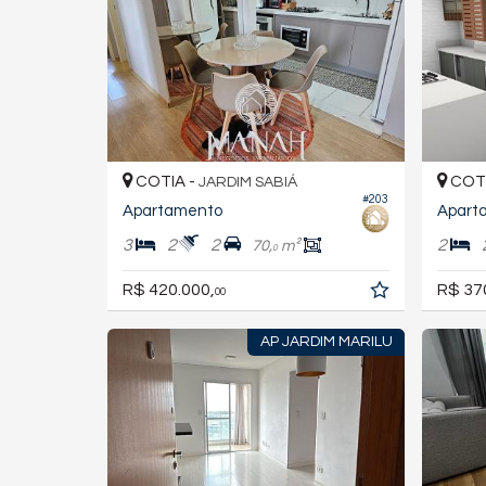
COTIA -
COTI
JARDIM SABIÁ
#203
Apartamento
Aparta
3
2
2
2
70,
m²
0
R$ 420.000,
R$ 37
00
AP JARDIM MARILU