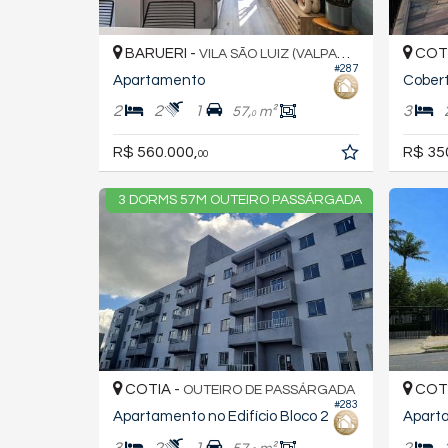
BARUERI -
COTI
VILA SÃO LUIZ (VALPARAÍZO)
#287
Apartamento
Cobert
2
2
1
3
57,
m²
0
R$ 560.000,
R$ 35
00
3 DORMS 57M OUTEIRO PASSÁRGADA
COTIA -
COTI
OUTEIRO DE PASSÁRGADA
#283
Apartamento no Edifício Bloco 2
Apart
3
2
1
2