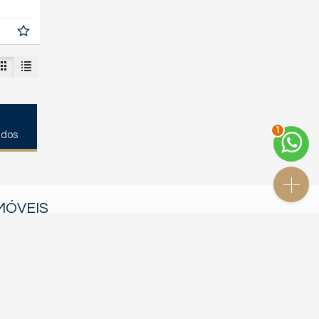
2
ados
MÓVEIS
lançamentos
em construção
pronto para morar
Site para imobiliárias
: Castel Digital