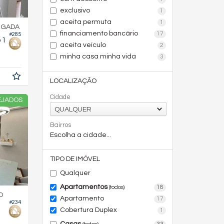
exclusivo
1
aceita permuta
1
RGADA
financiamento bancário
17
#285
 1
aceita veículo
2
minha casa minha vida
3
LOCALIZAÇÃO
Cidade
EJADOS
QUALQUER
Bairros
Escolha a cidade...
TIPO DE IMÓVEL
Qualquer
Apartamentos
18
(todos)
O
Apartamento
17
#234
Cobertura Duplex
1