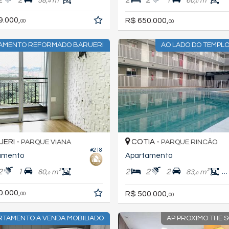
58,
m²
60,
m²
4
0
9.000,
R$ 650.000,
00
00
AMENTO REFORMADO BARUERI
AO LADO DO TEMPLO
ERI -
COTIA -
PARQUE VIANA
PARQUE RINCÃO
#218
amento
Apartamento
2
1
2
2
2
60,
m²
83,
m²
6
0
0
0.000,
R$ 500.000,
00
00
RTAMENTO A VENDA MOBILIADO
AP PROXIMO THE 