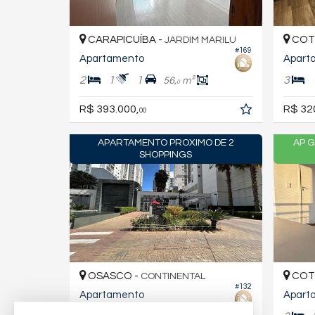
CARAPICUÍBA -
COTI
JARDIM MARILU
#169
Apartamento
Apart
2
1
1
3
56,
m²
0
R$ 393.000,
R$ 32
00
APARTAMENTO PROXIMO DE 2
AP 
SHOPPINGS
OSASCO -
COTI
CONTINENTAL
#132
Apartamento
Apart