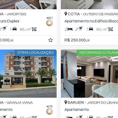
A -
COTIA -
JARDIM ÍSIS
OUTEIRO DE PASSÁ
#267
ura Duplex
Apartamento no Edifício Bloco
2
1
2
2
1
95,
m²
50,
m²
0
0
0.000,
R$ 250.000,
00
00
ÓTIMA LOCALIZAÇÃO
REFORMADO C/ PLAN
A -
BARUERI -
GRANJA VIANA
JARDIM DO LÍBAN
#270
amento
Apartamento
2
2
2
2
1