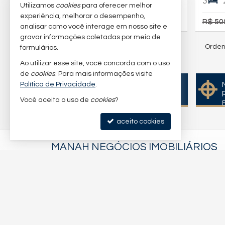
3
2
2
3
70,
m²
0
Utilizamos
cookies
para oferecer melhor
experiência, melhorar o desempenho,
R$ 795.000,
R$ 50
00
analisar como você interage em nosso site e
gravar informações coletadas por meio de
Orden
18
imóveis encontrados
formulários.
Ao utilizar esse site, você concorda com o uso
(nenhuma avaliação)
de
cookies
. Para mais informações visite
Política de Privacidade
.
Quer vender seu imóvel?
Cadastre-se e anuncie
Você aceita o uso de
cookies
?
conosco
aceito cookies
MANAH NEGÓCIOS IMOBILIÁRIOS
(11) 94543-0095 (WhatsApp)
(11)
95733-5817
contato@manahimobiliaria.com.br
trabalhe conosco
©
2024-
2026
Manah Negócios Imobiliários -
CRECI/SP 47632-J