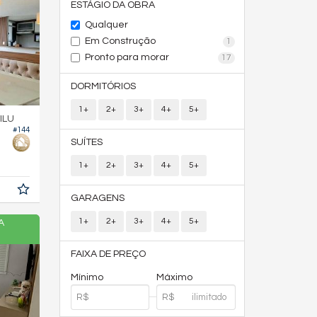
ESTÁGIO DA OBRA
Qualquer
Em Construção
1
Pronto para morar
17
DORMITÓRIOS
1+
2+
3+
4+
5+
ILU
#144
SUÍTES
1+
2+
3+
4+
5+
GARAGENS
1+
2+
3+
4+
5+
A
FAIXA DE PREÇO
Mínimo
Máximo