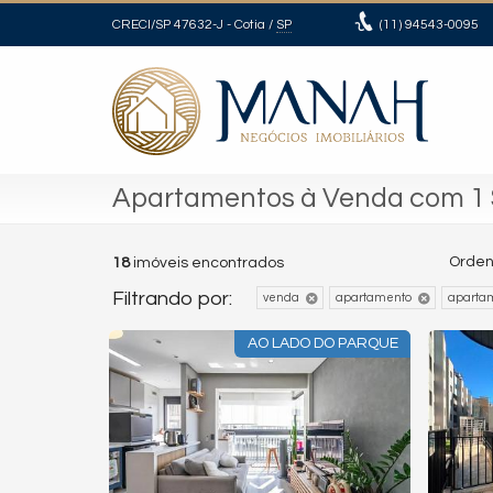
CRECI/SP 47632-J
- Cotia /
SP
(11)
94543-0095
Apartamentos à Venda com 1 
Orden
18
imóveis encontrados
Filtrando por:
venda
apartamento
aparta
AO LADO DO PARQUE