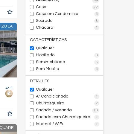
Casas
33
(todas)
Casa
22
Casa em Condomínio
3
Sobrado
8
 ZU LAI
Chácara
1
CARACTERÍSTICAS
Qualquer
Mobiliado
3
Semimobiliado
8
Sem Mobília
3
DETALHES
#213
Qualquer
Ar Condicionado
1
5,
m²
0
Churrasqueira
2
Sacada / Varanda
13
Sacada com Churrasqueira
1
Internet / WiFi
1
SQUARE