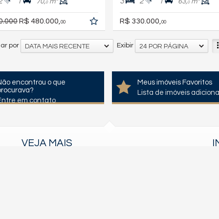
2
1
3
2
1
70,
m²
63,
m²
0
0
0.000
R$ 480.000,
R$ 330.000,
00
00
ar por
Exibir
DATA MAIS RECENTE
24 POR PÁGINA
Não encontrou o que
Meus imóveis Favoritos
procurava?
Lista de imóveis adicion
Entre em contato
VEJA MAIS
I
receba nosso newsletter
cadastre seu imóvel
imóveis favoritos
mapa de imóveis
— Todos os direitos reservados.
Política de Privacidade