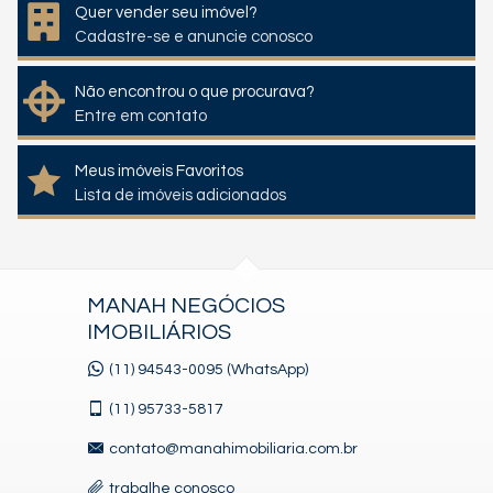
Quer vender seu imóvel?
Cadastre-se e anuncie conosco
Não encontrou o que procurava?
Entre em contato
Meus imóveis Favoritos
Lista de imóveis adicionados
MANAH NEGÓCIOS
IMOBILIÁRIOS
(11) 94543-0095 (WhatsApp)
(11)
95733-5817
contato@manahimobiliaria.com.br
trabalhe conosco