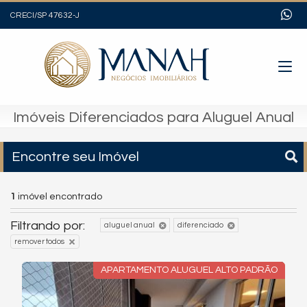
CRECI/SP 47632-J
Imóveis Diferenciados para Aluguel Anual
Encontre seu Imóvel
1
imóvel encontrado
Filtrando por:
aluguel anual
diferenciado
remover todos
APARTAMENTO ALUGUEL ALTO PADRÃO