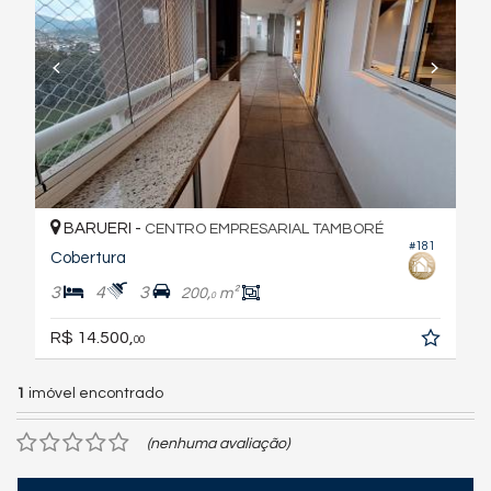
BARUERI -
CENTRO EMPRESARIAL TAMBORÉ
#181
Cobertura
3
4
3
200,
m²
0
R$ 14.500,
00
1
imóvel encontrado
(nenhuma avaliação)