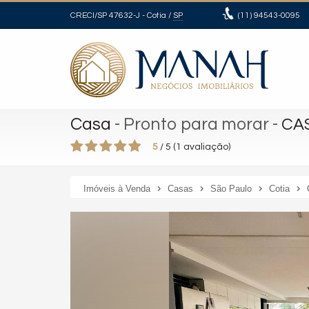
CRECI/SP 47632-J
- Cotia /
SP
(11)
94543-0095
Casa
- Pronto para morar
-
CA
5
/
5
(
1
avaliação)
Imóveis à Venda
Casas
São Paulo
Cotia