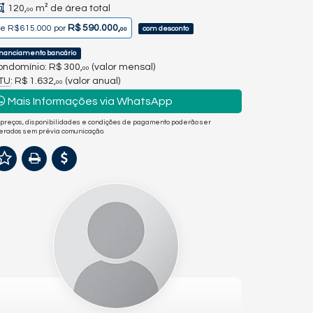
120,
m² de área total
00
R$ 590.000,
de
R$ 615.000
por
com desconto
00
inanciamento bancário
ndomínio: R$ 300,
(valor mensal)
00
PTU
: R$ 1.632,
(valor anual)
00
Mais Informações via WhatsApp
 preços, disponibilidades e condições de pagamento poderão ser
terados sem prévia comunicação.