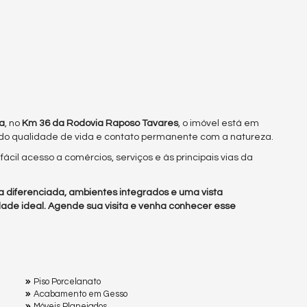
a
, no
Km 36 da Rodovia Raposo Tavares
, o imóvel está em
do qualidade de vida e contato permanente com a natureza.
 fácil acesso a comércios, serviços e às principais vias da
a diferenciada, ambientes integrados e uma vista
idade ideal. Agende sua visita e venha conhecer esse
Piso Porcelanato
Acabamento em Gesso
Móveis Planejados