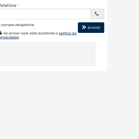
Telefone
campos obrigatórios
enviar
Ao enviar você está aceitando a
política de
privacidade
.