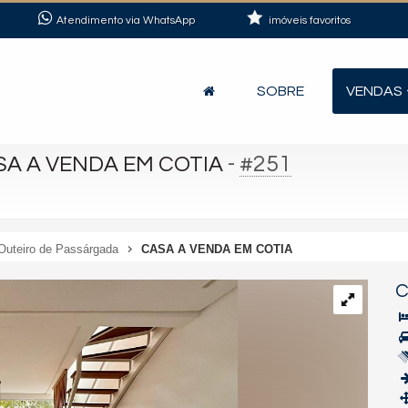
Atendimento via WhatsApp
imóveis favoritos
SOBRE
VENDAS
-
#251
SA A VENDA EM COTIA
Outeiro de Passárgada
CASA A VENDA EM COTIA
C