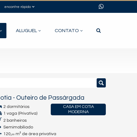
encontre rápido
ALUGUEL
CONTATO
otia
-
Outeiro de Passárgada
2 dormitórios
CASA EM COTIA
MODERNA
1 vaga (Privativa)
2 banheiros
Semimobiliado
120,
m² de área privativa
00