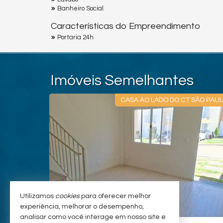
Banheiro Social
Características do Empreendimento
Portaria 24h
Imóveis Semelhantes
A EM COTIA
CASA AO LADO DO CT SÃO PAU
Utilizamos
cookies
para oferecer melhor
experiência, melhorar o desempenho,
analisar como você interage em nosso site e