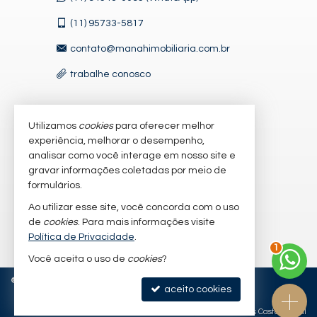
(11)
95733-5817
contato@manahimobiliaria.com.br
trabalhe conosco
Utilizamos
cookies
para oferecer melhor
VEJA MAIS
experiência, melhorar o desempenho,
receba nosso newsletter
analisar como você interage em nosso site e
gravar informações coletadas por meio de
cadastre seu imóvel
formulários.
imóveis favoritos
Ao utilizar esse site, você concorda com o uso
de
cookies
. Para mais informações visite
mapa de imóveis
Política de Privacidade
.
1
Você aceita o uso de
cookies
?
©
2026
CRECI/SP 47632-J
Política de Privacidade
aceito cookies
Site para imobiliárias
: Castel Digital