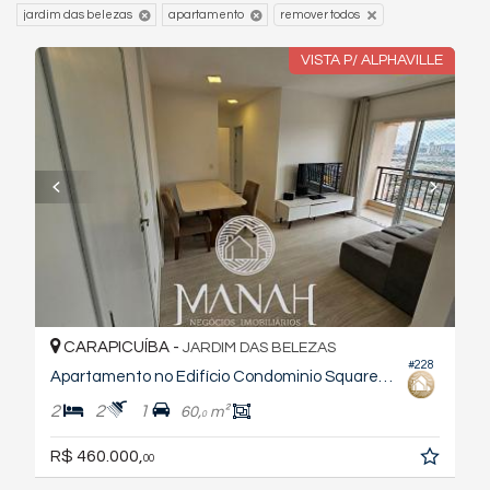
jardim das belezas
apartamento
remover todos
VISTA P/ ALPHAVILLE
CARAPICUÍBA -
JARDIM DAS BELEZAS
#228
Apartamento no Edifício Condominio Square Carapicuiba
2
2
1
60,
m²
0
R$ 460.000,
00