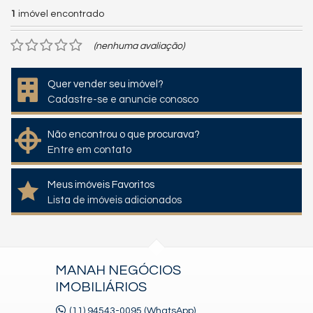
1
imóvel encontrado
(nenhuma avaliação)
Quer vender seu imóvel?
Cadastre-se e anuncie conosco
Não encontrou o que procurava?
Entre em contato
Meus imóveis Favoritos
Lista de imóveis adicionados
MANAH NEGÓCIOS
IMOBILIÁRIOS
(11) 94543-0095 (WhatsApp)