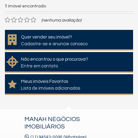
1
imóvel encontrado
(nenhuma avaliação)
Quer vender seu imóvel?
Cadastre-se e anuncie conosco
Não encontrou o que procurava?
Entre em contato
Meus imóveis Favoritos
Lista de imóveis adicionados
MANAH NEGÓCIOS
IMOBILIÁRIOS
(11) 94543-0095 (WhatsApp)