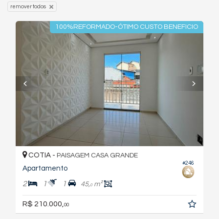
remover todos
100%REFORMADO-ÓTIMO CUSTO BENEFICIO
COTIA -
PAISAGEM CASA GRANDE
#246
Apartamento
2
1
1
45,
m²
0
R$ 210.000,
00