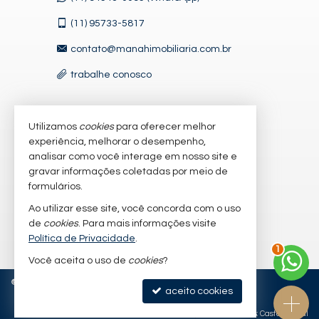
(11)
95733-5817
contato@manahimobiliaria.com.br
trabalhe conosco
Utilizamos
cookies
para oferecer melhor
VEJA MAIS
experiência, melhorar o desempenho,
receba nosso newsletter
analisar como você interage em nosso site e
gravar informações coletadas por meio de
cadastre seu imóvel
formulários.
imóveis favoritos
Ao utilizar esse site, você concorda com o uso
de
cookies
. Para mais informações visite
mapa de imóveis
Política de Privacidade
.
1
Você aceita o uso de
cookies
?
©
2026
CRECI/SP 47632-J
Política de Privacidade
aceito cookies
Site para imobiliárias
: Castel Digital