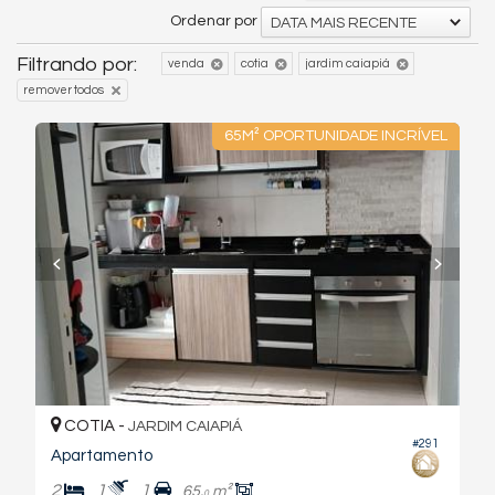
Ordenar por
DATA MAIS RECENTE
Filtrando por:
venda
cotia
jardim caiapiá
remover todos
65M² OPORTUNIDADE INCRÍVEL
COTIA -
JARDIM CAIAPIÁ
#291
Apartamento
2
1
1
65,
m²
0