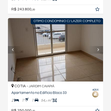
R$ 243.800,
00
OTIMO CONDOMINIO C/ LAZER COMPLETO
COTIA -
JARDIM CAIAPIÁ
#264
Apartamento no Edifício Bloco 33
2
1
1
54,
m²
0
R$ 250.000,