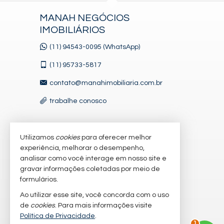
MANAH NEGÓCIOS
IMOBILIÁRIOS
(11) 94543-0095 (WhatsApp)
(11)
95733-5817
contato@manahimobiliaria.com.br
trabalhe conosco
Utilizamos
cookies
para oferecer melhor
VEJA MAIS
experiência, melhorar o desempenho,
receba nosso newsletter
analisar como você interage em nosso site e
gravar informações coletadas por meio de
cadastre seu imóvel
formulários.
imóveis favoritos
Ao utilizar esse site, você concorda com o uso
de
cookies
. Para mais informações visite
mapa de imóveis
Política de Privacidade
.
1