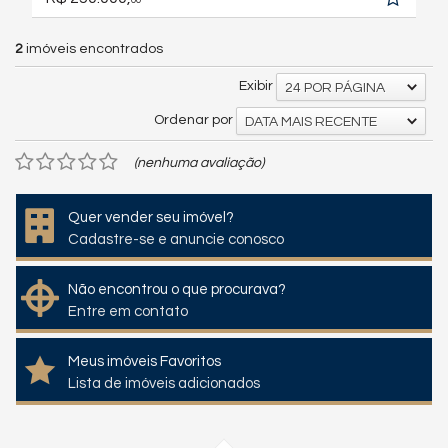
00
2
imóveis encontrados
Exibir
24 POR PÁGINA
Ordenar por
DATA MAIS RECENTE
(nenhuma avaliação)
Quer vender seu imóvel?
Cadastre-se e anuncie conosco
Não encontrou o que procurava?
Entre em contato
Meus imóveis Favoritos
Lista de imóveis adicionados