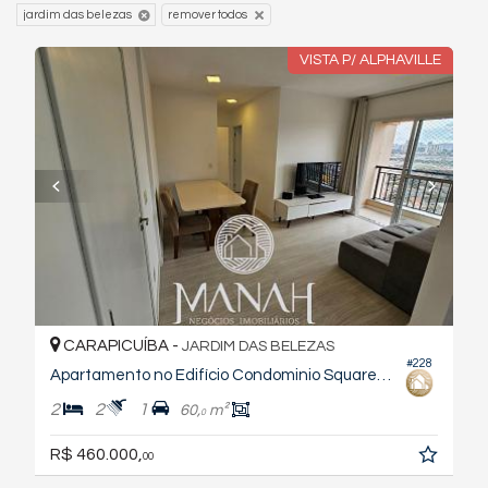
jardim das belezas
remover todos
VISTA P/ ALPHAVILLE
CARAPICUÍBA -
JARDIM DAS BELEZAS
#228
Apartamento no Edifício Condominio Square Carapicuiba
2
2
1
60,
m²
0
R$ 460.000,
00