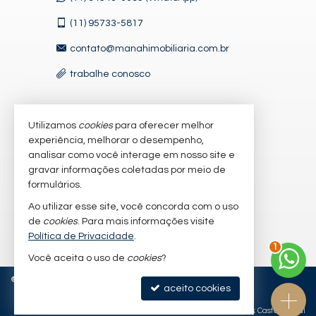
(11)
95733-5817
contato@manahimobiliaria.com.br
trabalhe conosco
Utilizamos
cookies
para oferecer melhor
VEJA MAIS
experiência, melhorar o desempenho,
receba nosso newsletter
analisar como você interage em nosso site e
gravar informações coletadas por meio de
cadastre seu imóvel
formulários.
imóveis favoritos
Ao utilizar esse site, você concorda com o uso
de
cookies
. Para mais informações visite
mapa de imóveis
Política de Privacidade
.
1
Você aceita o uso de
cookies
?
©
2026
CRECI/SP 47632-J
Política de Privacidade
aceito cookies
Site para imobiliárias
: Castel Digital