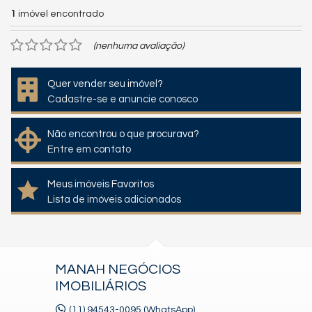
1
imóvel encontrado
(nenhuma avaliação)
Quer vender seu imóvel?
Cadastre-se e anuncie conosco
Não encontrou o que procurava?
Entre em contato
Meus imóveis Favoritos
Lista de imóveis adicionados
MANAH NEGÓCIOS
IMOBILIÁRIOS
(11) 94543-0095 (WhatsApp)