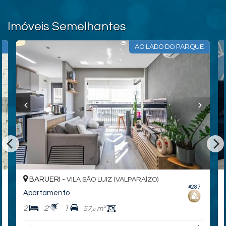
Imóveis Semelhantes
I
AO LADO DO PARQUE
BARUERI -
VILA SÃO LUIZ (VALPARAÍZO)
#287
Apartamento
2
2
1
57,
m²
0