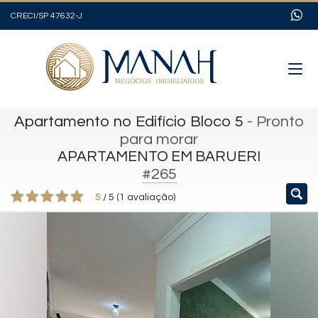
CRECI/SP 47632-J
Apartamento no Edifício Bloco 5
- Pronto
para morar
APARTAMENTO EM BARUERI
#265
5
/
5
(
1
avaliação)