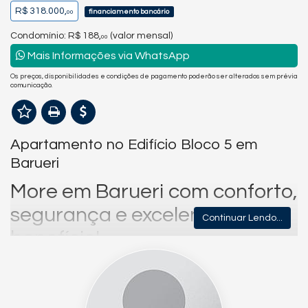
R$ 318.000,
financiamento bancário
00
Condomínio: R$ 188,
(valor mensal)
00
Mais Informações via WhatsApp
Os preços, disponibilidades e condições de pagamento poderão ser alterados sem prévia
comunicação.
Apartamento no Edifício Bloco 5 em
Barueri
More em Barueri com conforto,
segurança e excelente custo-
Continuar Lendo...
benefício!
Se você procura um apartamento bem localizado, em um
condomínio tranquilo e com baixo custo de manutenção, esta
pode ser a oportunidade ideal para conquistar o seu novo lar.