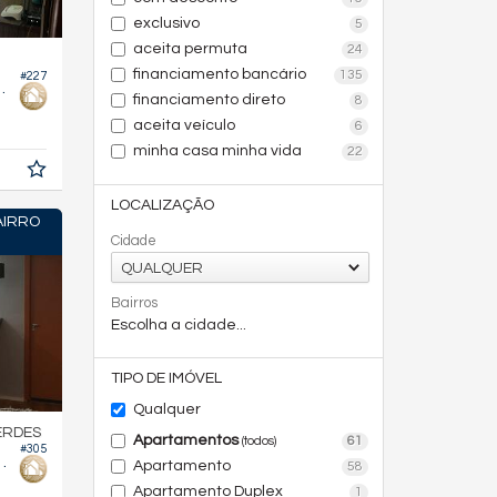
exclusivo
5
aceita permuta
24
financiamento bancário
135
#227
minio Bairro Novo
financiamento direto
8
7,
m²
aceita veículo
6
6
minha casa minha vida
22
LOCALIZAÇÃO
AIRRO
Cidade
QUALQUER
Bairros
Escolha a cidade...
TIPO DE IMÓVEL
Qualquer
ERDES
Apartamentos
61
(todos)
#305
ifício Bloco B
Apartamento
58
Apartamento Duplex
1