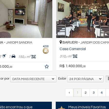
A -
BARUERI -
JARDIM SANDRA
JARDIM DOS CAMA
#298
Casa Comercial
310,
m²
1
1
150,
m²
0
0
R$ 1.400.000,
5.000,
00
00
ar por
Exibir
DATA MAIS RECENTE
24 POR PÁGINA
‹
1
2
3
4
Não encontrou o que
Meus imóveis Favoritos