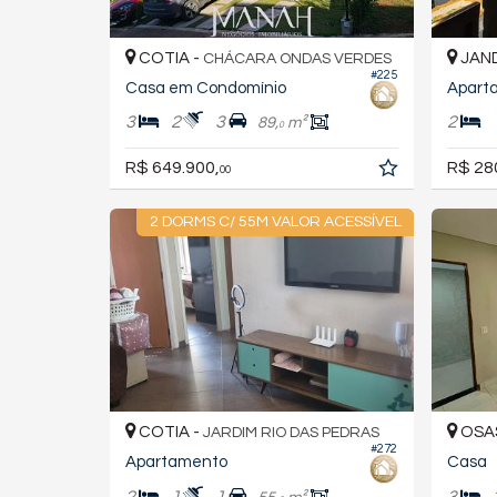
COTIA -
JAND
CHÁCARA ONDAS VERDES
#225
Casa em Condomínio
Apart
3
2
3
2
89,
m²
0
R$ 649.900,
R$ 28
00
2 DORMS C/ 55M VALOR ACESSÍVEL
COTIA -
OSA
JARDIM RIO DAS PEDRAS
#272
Apartamento
Casa
2
1
1
3