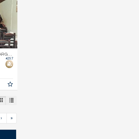
RGOS
#297
›
»