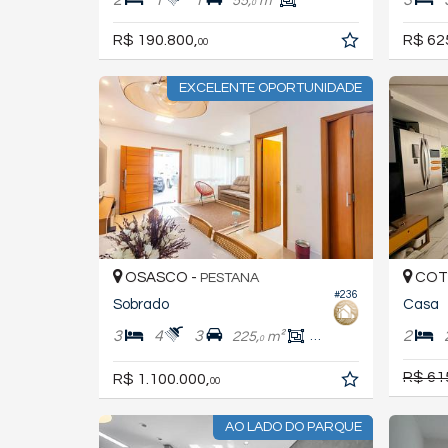
55,
m²
0
R$ 190.800,
R$ 62
00
EXCELENTE OPORTUNIDADE
OSASCO -
COTI
PESTANA
#236
Sobrado
Casa
3
4
3
2
225,
m²
176,
m²
0
0
R$ 61
R$ 1.100.000,
00
AO LADO DO PARQUE