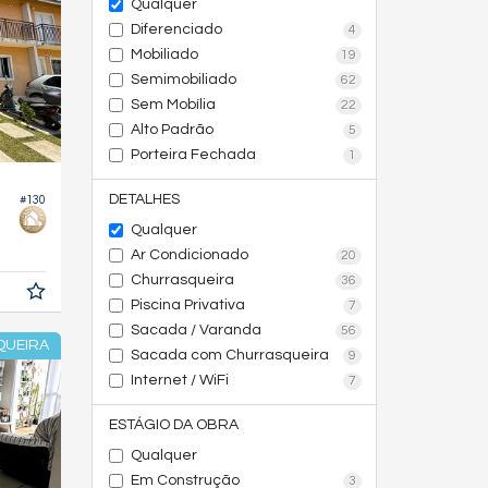
Qualquer
Diferenciado
4
Mobiliado
19
Semimobiliado
62
Sem Mobília
22
Alto Padrão
5
Porteira Fechada
1
DETALHES
#130
Qualquer
Ar Condicionado
20
Churrasqueira
36
Piscina Privativa
7
Sacada / Varanda
56
QUEIRA
Sacada com Churrasqueira
9
Internet / WiFi
7
ESTÁGIO DA OBRA
Qualquer
Em Construção
3