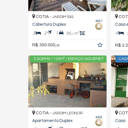
COTIA -
COTI
JARDIM ÍSIS
#267
Cobertura Duplex
Casa 
3
2
1
4
95,
m²
0
R$ 350.000,
R$ 2.2
00
3 DORMS / 100M² / ESPAÇO GOURMET
CAS
COTIA -
COTI
JARDIM LEONOR
#306
Apartamento Duplex
Casa