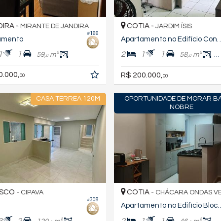
IRA -
COTIA -
MIRANTE DE JANDIRA
JARDIM ÍSIS
#166
amento
Apartamento no Edifício Condo
1
1
2
1
1
59,
m²
58,
m²
4
0
0
0.000,
R$ 200.000,
00
00
CASA TERREA 120M
OPORTUNIDADE DE MORAR B
NOBRE
SCO -
COTIA -
CIPAVA
CHÁCARA ONDAS V
#308
Apartamento no Ed
3
2
2
1
1