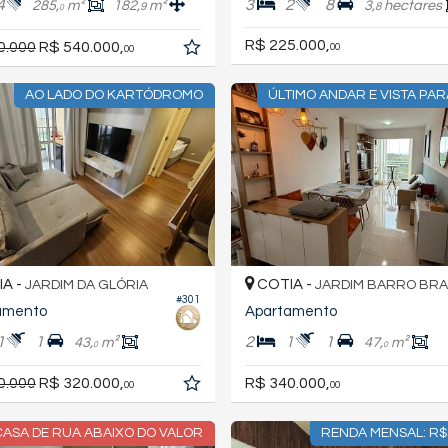
4
3
2
8
285,
m²
182,
m²
3,
hectares
9
8
0
R$ 225.000,
0.000
R$ 540.000,
00
00
AO LADO DO KARTÓDROMO
ÚLTIMO ANDAR E VISTA PA
A -
COTIA -
JARDIM DA GLÓRIA
JARDIM BARRO BR
#301
amento
Apartamento
1
1
2
1
1
43,
m²
47,
m²
0
0
0.000
R$ 320.000,
R$ 340.000,
00
00
CASA DE RUA ABAIXO DO VALOR
RENDA MENSAL: R$