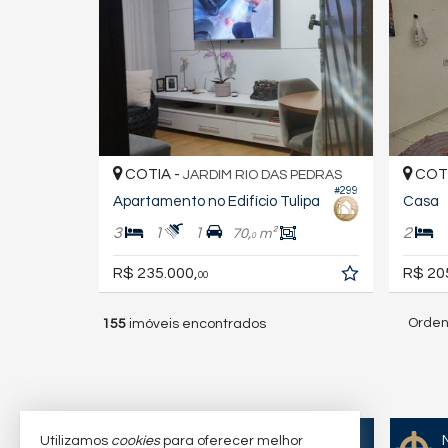
COTIA -
COTI
JARDIM RIO DAS PEDRAS
#299
Apartamento no Edifício Tulipa
Casa
3
1
1
2
70,
m²
0
R$ 235.000,
R$ 20
00
Orden
155
imóveis encontrados
Quer vender seu imóvel?
Utilizamos
cookies
para oferecer melhor