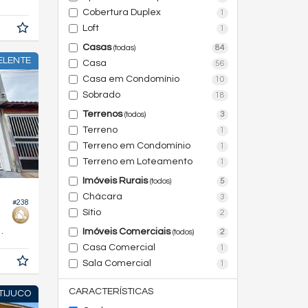
Cobertura Duplex
1
Loft
1
Casas
84
(todas)
ELENTE
Casa
56
Casa em Condomínio
10
Sobrado
18
Terrenos
3
(todos)
Terreno
1
Terreno em Condomínio
1
Terreno em Loteamento
1
Imóveis Rurais
5
(todos)
Chácara
3
#238
Sítio
2
234,
m²
Imóveis Comerciais
2
(todos)
0
Casa Comercial
1
Sala Comercial
1
CARACTERÍSTICAS
TIJUCO