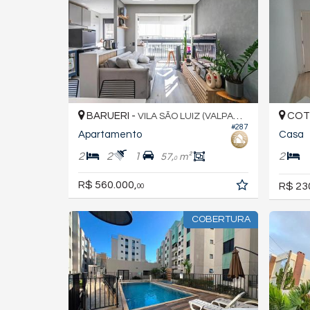
BARUERI -
COTI
VILA SÃO LUIZ (VALPARAÍZO)
#287
Apartamento
Casa
2
2
1
2
57,
m²
0
R$ 560.000,
R$ 23
00
COBERTURA