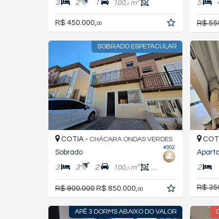
3
2
1
5
100,
m²
0
R$ 450.000,
R$ 55
00
SOBRADO ESPETACULAR
COTIA -
COTI
CHÁCARA ONDAS VERDES
#302
Sobrado
Apart
3
3
2
2
100,
m²
78,
m²
0
0
R$ 35
R$ 900.000
R$ 850.000,
00
APÊ 3 DORMS ABAIXO DO VALOR