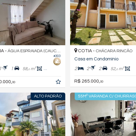
A -
COTIA -
ÁGUA ESPRAIADA (CAUCAIA DO ALTO)
CHÁCARA RINCÃO
#303
Casa em Condomínio
1
1
2
2
2
58,
m²
48,
m²
52,
m²
0
0
0
R$ 265.000,
0.000,
00
00
ALTO PADRÃO
55M² VARANDA C/ CHURRAS