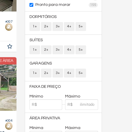
Pronto para morar
155
DORMITÓRIOS
#307
1+
2+
3+
4+
5+
SUÍTES
1+
2+
3+
4+
5+
DE ÀREA
GARAGENS
1+
2+
3+
4+
5+
FAIXA DE PREÇO
Mínimo
Máximo
ÁREA PRIVATIVA
#304
Mínima
Máxima