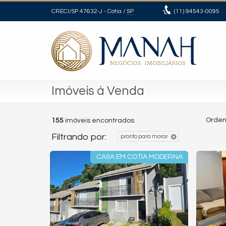
CRECI/SP 47632-J
- Cotia /
SP
(11)
94543-0095
Imóveis à Venda
Orden
155
imóveis encontrados
Filtrando por:
pronto para morar
CASA EM COTIA MODERNA