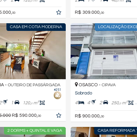
120,
m²
46,
m²
0
0
5.000,
R$ 309.000,
00
00
CASA EM COTIA MODERNA
LOCALIZAÇÃO EXC
A -
OSASCO -
OUTEIRO DE PASSÁRGADA
CIPAVA
#251
Sobrado
2
1
4
4
2
120,
m²
250,
m²
0
0
5.000
R$ 590.000,
R$ 900.000,
00
00
2 DORMS + QUINTAL E VAGA
CASA REFORMADA 