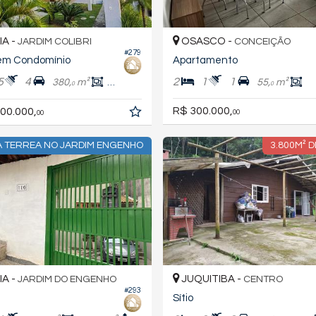
A -
OSASCO -
JARDIM COLIBRI
CONCEIÇÃO
#279
em Condomínio
Apartamento
5
4
2
1
1
380,
m²
297,
m²
55,
m²
3
0
0
R$ 300.000,
00.000,
00
00
A TERREA NO JARDIM ENGENHO
3.800M² 
A -
JUQUITIBA -
JARDIM DO ENGENHO
CENTRO
#293
Sítio