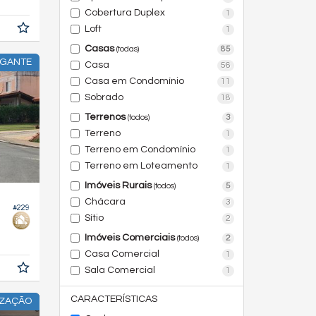
Cobertura Duplex
1
Loft
1
Casas
85
(todas)
EGANTE
Casa
56
Casa em Condomínio
11
Sobrado
18
Terrenos
3
(todos)
Terreno
1
Terreno em Condomínio
1
Terreno em Loteamento
1
Imóveis Rurais
5
(todos)
Chácara
3
#229
Sítio
2
0,
m²
Imóveis Comerciais
2
(todos)
0
Casa Comercial
1
Sala Comercial
1
CARACTERÍSTICAS
IZAÇÃO