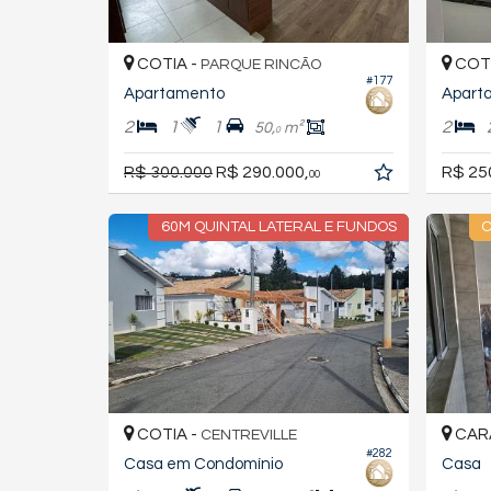
COTIA -
COTI
PARQUE RINCÃO
#177
Apartamento
Aparta
2
1
1
2
50,
m²
0
R$ 300.000
R$ 290.000,
R$ 25
00
60M QUINTAL LATERAL E FUNDOS
C
COTIA -
CARA
CENTREVILLE
#282
Casa em Condomínio
Casa