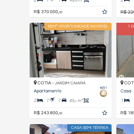
49,
m²
9
R$ 370.000,
R$ 22
00
65M² OPORTUNIDADE INCRÍVEL
1 
COTIA -
COTI
JARDIM CAIAPIÁ
#291
Apartamento
Casa
2
1
1
1
65,
m²
0
R$ 243.800,
R$ 18
00
CASA SEMI TÉRREA