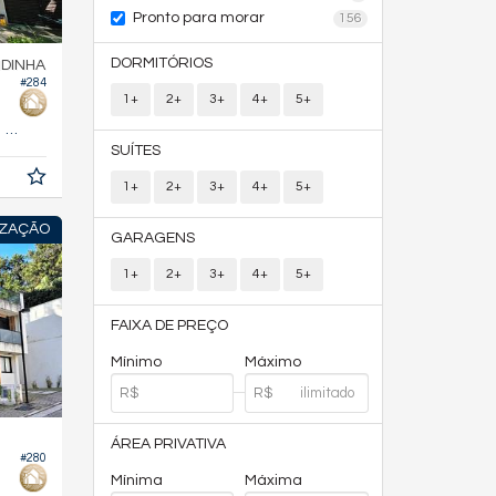
Pronto para morar
156
DORMITÓRIOS
DINHA
#284
1+
2+
3+
4+
5+
449,
m²
0
SUÍTES
1+
2+
3+
4+
5+
IZAÇÃO
GARAGENS
1+
2+
3+
4+
5+
FAIXA DE PREÇO
Mínimo
Máximo
ÁREA PRIVATIVA
#280
Mínima
Máxima