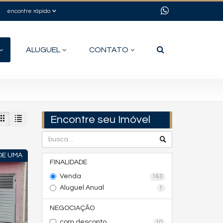
encontre rápido
ALUGUEL
CONTATO
Encontre seu Imóvel
DE UMA
FINALIDADE
Venda
163
Aluguel Anual
1
NEGOCIAÇÃO
com desconto
10