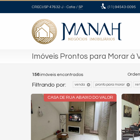
CRECI/SP 47632-J
- Cotia /
SP
(11)
94543-0095
Imóveis Prontos para Morar à
Orden
156
imóveis encontrados
Filtrando por:
venda
pronto para morar
re
CASA DE RUA ABAIXO DO VALOR