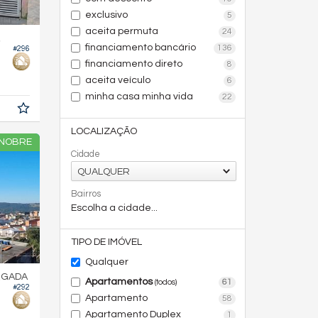
exclusivo
5
aceita permuta
24
financiamento bancário
136
#296
financiamento direto
8
aceita veículo
6
minha casa minha vida
22
LOCALIZAÇÃO
 NOBRE
Cidade
QUALQUER
Bairros
Escolha a cidade...
TIPO DE IMÓVEL
Qualquer
RGADA
Apartamentos
61
(todos)
#292
Apartamento
58
Apartamento Duplex
1