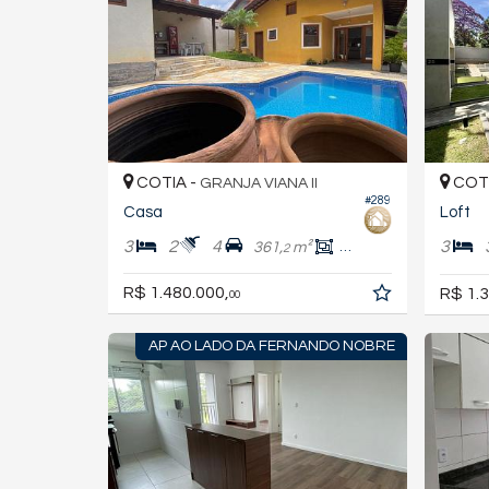
COTIA -
COTI
GRANJA VIANA II
#289
Casa
Loft
3
2
4
3
361,
m²
219,
m²
2
3
R$ 1.480.000,
R$ 1.3
00
AP AO LADO DA FERNANDO NOBRE