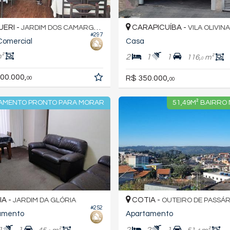
ERI -
CARAPICUÍBA -
JARDIM DOS CAMARGOS
VILA OLIVINA
#297
Comercial
Casa
²
2
1
1
116,
m²
0
00.000,
R$ 350.000,
00
00
AMENTO PRONTO PARA MORAR
51,49M² BAIRRO
A -
COTIA -
JARDIM DA GLÓRIA
OUTEIRO DE PASSÁ
#252
amento
Apartamento
1
1
2
2
1