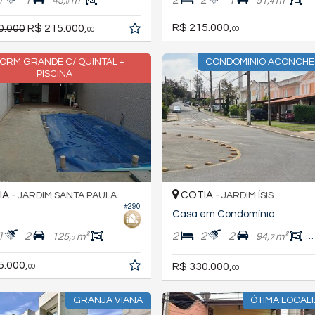
45,
m²
51,
m²
4
0
R$ 215.000,
0.000
R$ 215.000,
00
00
DORM.GRANDE C/ QUINTAL +
CONDOMINIO ACONCH
PISCINA
A -
COTIA -
JARDIM SANTA PAULA
JARDIM ÍSIS
#290
Casa em Condomínio
1
2
2
2
2
125,
m²
94,
m²
5
7
0
5.000,
R$ 330.000,
00
00
GRANJA VIANA
ÓTIMA LOCAL