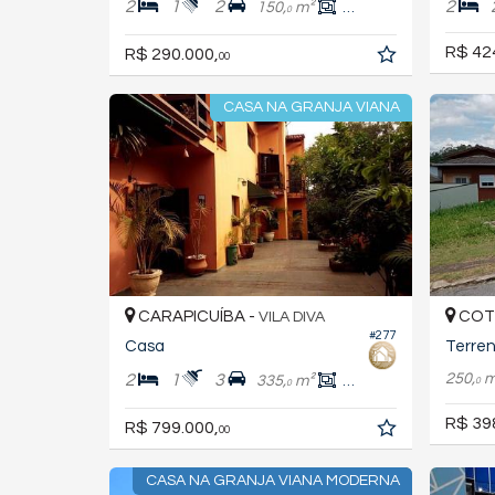
2
1
2
2
150,
m²
60,
m²
0
0
R$ 42
R$ 290.000,
00
CASA NA GRANJA VIANA
CARAPICUÍBA -
COTI
VILA DIVA
#277
Casa
Terre
250,
m
2
1
3
335,
m²
292,
m²
0
0
0
R$ 39
R$ 799.000,
00
CASA NA GRANJA VIANA MODERNA