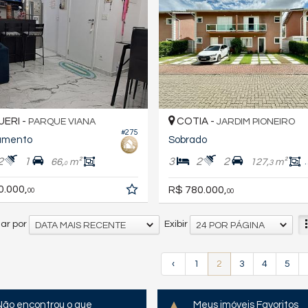
ERI -
COTIA -
PARQUE VIANA
JARDIM PIONEIRO
#275
amento
Sobrado
2
1
3
2
2
66,
m²
127,
m²
3
0
0.000,
R$ 780.000,
00
00
ar por
Exibir
DATA MAIS RECENTE
24 POR PÁGINA
‹
1
2
3
4
5
Não encontrou o que
Meus imóveis Favoritos