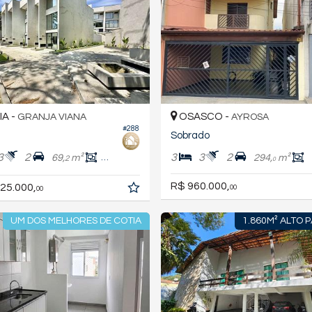
A -
OSASCO -
GRANJA VIANA
AYROSA
#288
Sobrado
3
2
3
3
2
69,
m²
169,
m²
294,
m²
2
0
0
R$ 960.000,
25.000,
00
00
UM DOS MELHORES DE COTIA
1.860M² ALTO 