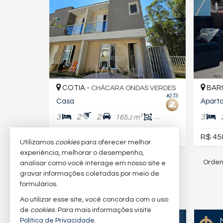
COTIA -
BARU
CHÁCARA ONDAS VERDES
#273
Casa
Apart
3
2
2
3
165,
m²
105,
m²
2
2
R$ 45
R$ 700.000,
00
Utilizamos
cookies
para oferecer melhor
experiência, melhorar o desempenho,
Orden
156
imóveis encontrados
analisar como você interage em nosso site e
gravar informações coletadas por meio de
formulários.
Ao utilizar esse site, você concorda com o uso
de
cookies
. Para mais informações visite
Política de Privacidade
.
Quer vender seu imóvel?