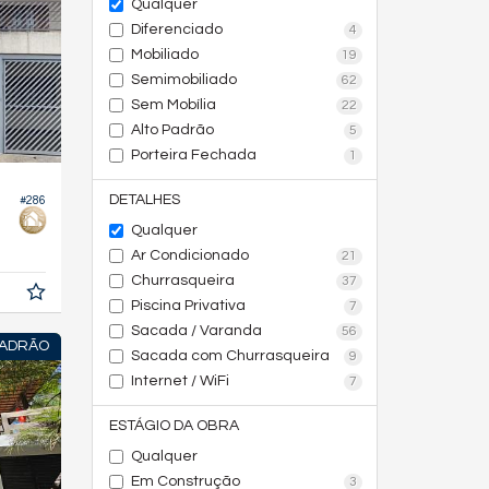
Qualquer
Diferenciado
4
Mobiliado
19
Semimobiliado
62
Sem Mobília
22
Alto Padrão
5
Porteira Fechada
1
DETALHES
#286
Qualquer
Ar Condicionado
21
Churrasqueira
37
Piscina Privativa
7
Sacada / Varanda
56
PADRÃO
Sacada com Churrasqueira
9
Internet / WiFi
7
ESTÁGIO DA OBRA
Qualquer
Em Construção
3