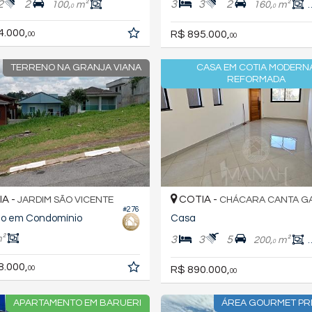
2
2
3
3
2
100,
m²
160,
m²
0
0
4.000,
R$ 895.000,
00
00
TERRENO NA GRANJA VIANA
CASA EM COTIA MODERN
REFORMADA
A -
COTIA -
JARDIM SÃO VICENTE
CHÁCARA CANTA G
#276
no em Condomínio
Casa
²
3
3
5
200,
m²
0
8.000,
R$ 890.000,
00
00
APARTAMENTO EM BARUERI
ÁREA GOURMET PRI