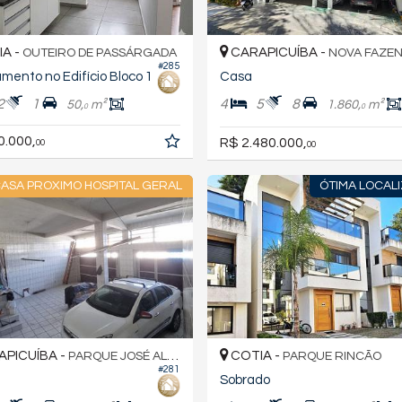
A -
CARAPICUÍBA -
OUTEIRO DE PASSÁRGADA
NOVA FAZEN
#285
mento no Edifício Bloco 1
Casa
2
1
4
5
8
50,
m²
1.860,
m²
0
0
0.000,
R$ 2.480.000,
00
00
ASA PROXIMO HOSPITAL GERAL
ÓTIMA LOCAL
PICUÍBA -
COTIA -
PARQUE JOSÉ ALEX ANDRÉ
PARQUE RINCÃO
#281
Sobrado