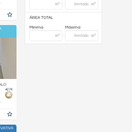
150,
m²
0
ÁREA TOTAL
Mínima
Máxima
A
ALO
#274
130,
m²
0
VATIVA