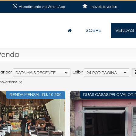
Atendimento via WhatsApp
imóveis favoritos
SOBRE
VENDAS
 Venda
ar por
Exibir
DATA MAIS RECENTE
24 POR PÁGINA
mover todos
RENDA MENSAL: R$ 10.500
DUAS CASAS PELO VALOR 