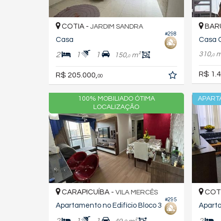
COTIA -
BARU
JARDIM SANDRA
#298
Casa
Casa 
310,
m
2
1
1
150,
m²
0
0
R$ 1.4
R$ 205.000,
00
100% MOBILIADO ÓTIMA
APART
LOCALIZAÇÃO
CARAPICUÍBA -
COTI
VILA MERCÊS
#295
Apartamento no Edifício Bloco 3
Apart
2
1
1
2