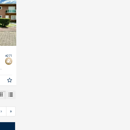
#271
96,
m²
5
›
»