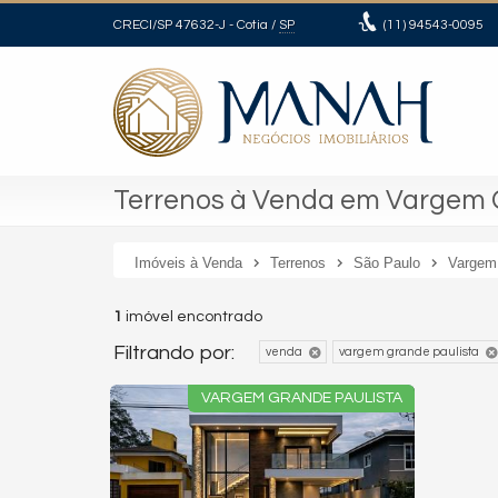
CRECI/SP 47632-J
- Cotia /
SP
(11)
94543-0095
Terrenos à Venda em Vargem G
Imóveis à Venda
Terrenos
São Paulo
Vargem 
1
imóvel encontrado
Filtrando por:
venda
vargem grande paulista
VARGEM GRANDE PAULISTA