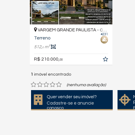
VARGEM GRANDE PAULISTA -
CENTRO
#231
Terreno
512,
m²
0
R$ 210.000,
00
1
imóvel encontrado
(nenhuma avaliação)
Quer vender seu imóvel?
Cadastre-se e anuncie
conosco