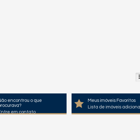
Não encontrou o que
Meus imóveis Favoritos
procurava?
Lista de imóveis adicion
Entre em contato